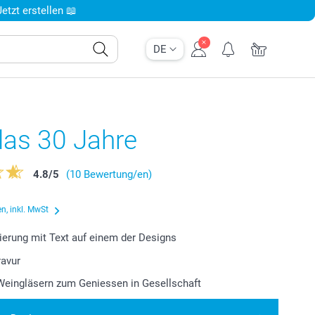
tzt erstellen 📖
DE
las 30 Jahre
4.8
/
5
(10 Bewertung/en)
n, inkl. MwSt
ierung mit Text auf einem der Designs
ravur
Weingläsern zum Geniessen in Gesellschaft