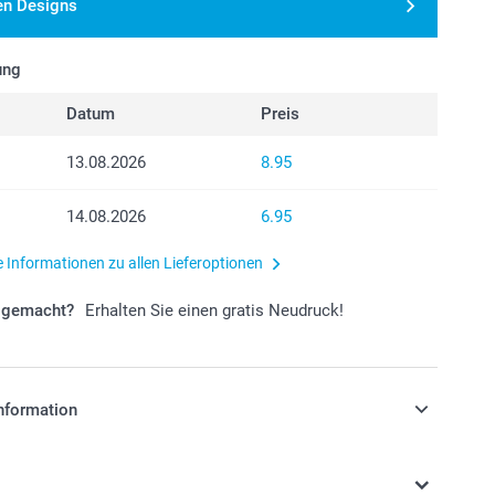
en Designs
ung
Datum
Preis
13.08.2026
8.95
14.08.2026
6.95
e Informationen zu allen Lieferoptionen
r gemacht?
Erhalten Sie einen gratis Neudruck!
nformation
stehen sich in Schweizer Franken (CHF) inkl. MwSt. und