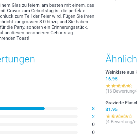
zzgl. Versandk
 einem Glas zu feiern, am besten mit einem, das
mit Gravur zum Geburtstag ist die perfekte
hluck zum Teil der Feier wird. Fügen Sie ihren
richt zur grossen 3-0 hinzu, und Sie haben
 für die Party, sondern ein Erinnerungsstück,
al an diesen besonderen Geburtstag
hrenden Toast!
ertungen
Ähnlic
Weinkiste aus
16.95
(16 Bewertung/
Gravierte Flasc
8
31.95
2
(4 Bewertung/e
0
0