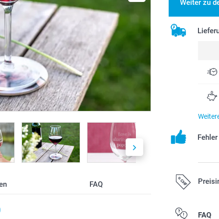
Weiter zu d
Liefer
Weiter
Fehle
Preisi
en
FAQ
0
Alle Preise ver
FAQ