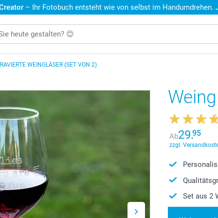
 Creator
– Ihr Fotobuch entsteht wie von selbst im Handumdrehen. Je
RAVIERTE WEINGLÄSER (SET VON 2)
Weing
29.
95
Ab
zzgl. Versandkoste
Personalis
Qualitätsg
Set aus 2 