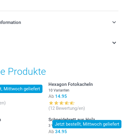
nformation
stehen sich in Schweizer Franken (CHF) inkl. MwSt. und
osten.
he Produkte
Hexagon Fotokacheln
lt, Mittwoch geliefert
10 Varianten
Ab
14.95
en)
(12 Bewertung/en)
h
Schneidebrett aus Holz
Jetzt bestellt, Mittwoch geliefert
3 Varianten
Ab
34.95