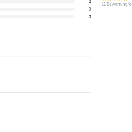
0
(2 Bewertung/e
0
0