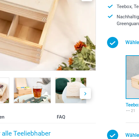
Teebox, Te
Nachhaltig
Greenguard 
Wähle
Teebo
21
en
FAQ
 alle Teeliebhaber
Wähle