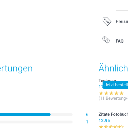
Preisi
Alle Preise ver
FAQ
zzgl. Versandk
ertungen
Ähnlic
Teetasse
Jetzt bestel
17.95
(11 Bewertung/
Zitate Fotobuc
6
12.95
1