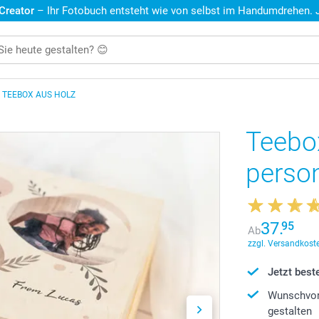
 Creator
– Ihr Fotobuch entsteht wie von selbst im Handumdrehen. Je
 TEEBOX AUS HOLZ
Teebo
person
37.
95
Ab
zzgl. Versandkoste
Jetzt beste
Wunschvor
gestalten