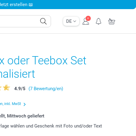
tzt erstellen 📖
DE
x oder Teebox Set
alisiert
4.9
/
5
(7 Bewertung/en)
n, inkl. MwSt
llt, Mittwoch geliefert
lage wählen und Geschenk mit Foto und/oder Text