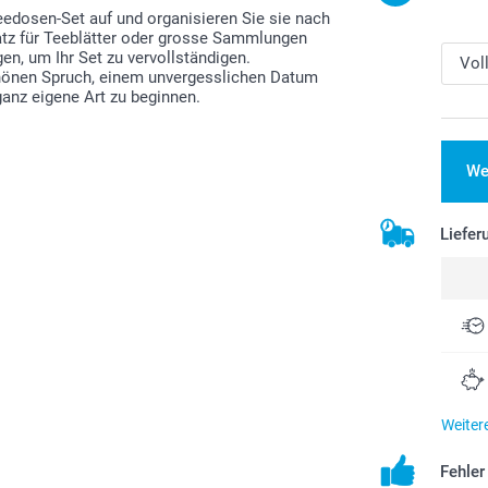
eedosen-Set auf und organisieren Sie sie nach
atz für Teeblätter oder grosse Sammlungen
en, um Ihr Set zu vervollständigen.
schönen Spruch, einem unvergesslichen Datum
ganz eigene Art zu beginnen.
We
Liefer
Weiter
Fehle