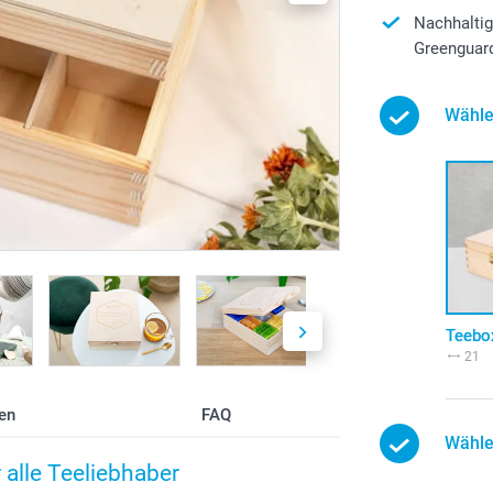
Nachhaltig
Greenguard 
Wähle
Teebo
21
en
FAQ
Wähle
 alle Teeliebhaber