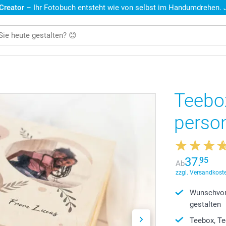
 Creator
– Ihr Fotobuch entsteht wie von selbst im Handumdrehen. Je
Teebo
person
37.
95
Ab
zzgl. Versandkoste
Wunschvor
gestalten
Teebox, Te