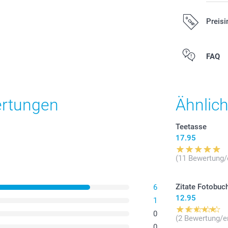
Preisi
Alle Preise ver
FAQ
zzgl. Versandk
ertungen
Ähnlic
Teetasse
17.95
(11 Bewertung/
Zitate Fotobuc
6
12.95
1
0
(2 Bewertung/e
0