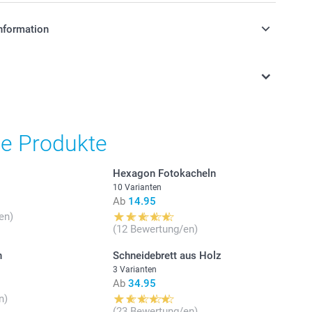
nformation
stehen sich in Schweizer Franken (CHF) inkl. MwSt. und
osten.
he Produkte
Hexagon Fotokacheln
10 Varianten
Ab
14.95
en)
(12 Bewertung/en)
h
Schneidebrett aus Holz
3 Varianten
Ab
34.95
n)
(23 Bewertung/en)