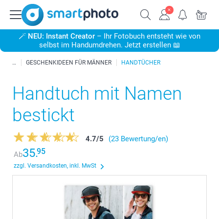
🪄
NEU: Instant Creator
– Ihr Fotobuch entsteht wie von
selbst im Handumdrehen. Jetzt erstellen 📖
GESCHENKIDEEN FÜR MÄNNER
HANDTÜCHER
Handtuch mit Namen
bestickt
4.7
/
5
(23 Bewertung/en)
35.
95
Ab
zzgl. Versandkosten, inkl. MwSt