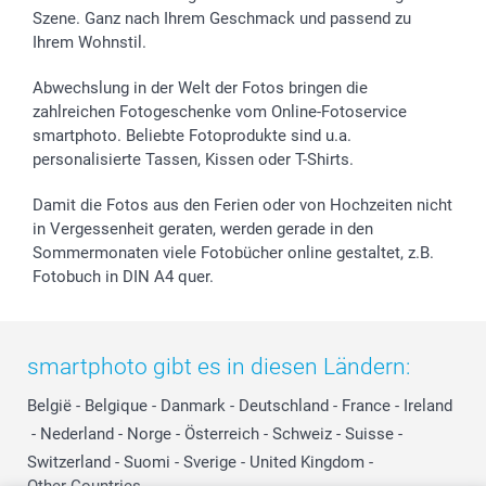
Szene. Ganz nach Ihrem Geschmack und passend zu
Investor Relations
Geburtstag
Anmelden /Registrieren
Ihrem Wohnstil.
B2B smartbusiness
Geburt
Sitemap
Widerrufsrecht
Zu allen Anlässen
Status der Bestellung
Abwechslung in der Welt der Fotos bringen die
smartfriends
zahlreichen Fotogeschenke vom Online-Fotoservice
smartphoto. Beliebte Fotoprodukte sind u.a.
smartgarantie
personalisierte Tassen, Kissen oder T-Shirts.
smartbonus
Damit die Fotos aus den Ferien oder von Hochzeiten nicht
in Vergessenheit geraten, werden gerade in den
Sommermonaten viele Fotobücher online gestaltet, z.B.
Fotobuch in DIN A4 quer.
smartphoto gibt es in diesen Ländern:
België
-
Belgique
-
Danmark
-
Deutschland
-
France
-
Ireland
-
Nederland
-
Norge
-
Österreich
-
Schweiz
-
Suisse
-
Switzerland
-
Suomi
-
Sverige
-
United Kingdom
-