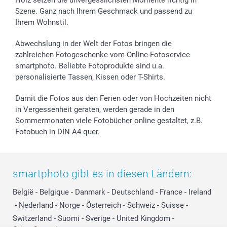
Geschenk-Gutscheine (PDF)
Partnerprogramme
Hochzeit
Zahlungsmöglichkeiten
Szene. Ganz nach Ihrem Geschmack und passend zu
Investor Relations
Geburtstag
Anmelden /Registrieren
Ihrem Wohnstil.
B2B smartbusiness
Geburt
Sitemap
Widerrufsrecht
Zu allen Anlässen
Status der Bestellung
Abwechslung in der Welt der Fotos bringen die
smartfriends
zahlreichen Fotogeschenke vom Online-Fotoservice
smartphoto. Beliebte Fotoprodukte sind u.a.
smartgarantie
personalisierte Tassen, Kissen oder T-Shirts.
smartbonus
Damit die Fotos aus den Ferien oder von Hochzeiten nicht
in Vergessenheit geraten, werden gerade in den
Sommermonaten viele Fotobücher online gestaltet, z.B.
Fotobuch in DIN A4 quer.
smartphoto gibt es in diesen Ländern:
België
-
Belgique
-
Danmark
-
Deutschland
-
France
-
Ireland
-
Nederland
-
Norge
-
Österreich
-
Schweiz
-
Suisse
-
Switzerland
-
Suomi
-
Sverige
-
United Kingdom
-