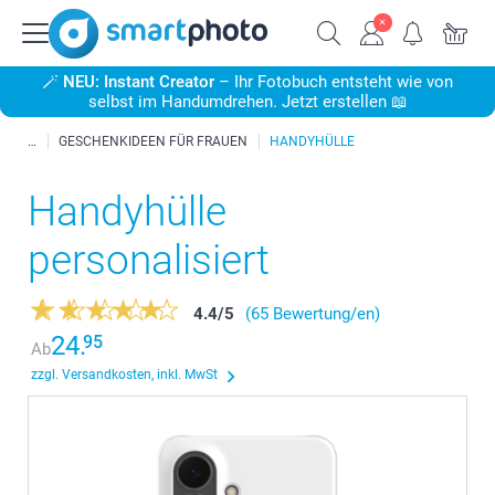
🪄
NEU: Instant Creator
– Ihr Fotobuch entsteht wie von
selbst im Handumdrehen. Jetzt erstellen 📖
GESCHENKIDEEN FÜR FRAUEN
HANDYHÜLLE
Handyhülle
personalisiert
4.4
/
5
(65 Bewertung/en)
24.
95
Ab
zzgl. Versandkosten, inkl. MwSt