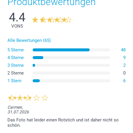
Produktbewertungen
4.4
VON
5
Alle Bewertungen (65)
5 Sterne
48
4 Sterne
9
3 Sterne
2
2 Sterne
0
Die flexible Hülle besteht aus Thermoplastischem
1 Stern
6
Polyurethan (TPU), das elastisch, transparent und
resistent gegen Öl, Fett und Abrieb ist.
Die Hartschalen für sowohl iPhone als auch Samsung
bestehen aus einem robusten Hartplastik, das starken
Carmen,
Schutz bietet und gleichzeitig Ihr Telefon schlank hält.
31.07.2026
Die Samsung-Taschenhülle ist aus einem synthetischen
Das Foto hat leider einen Rotstich und ist daher nicht so
Material mit stilvollem schwarzem Lederlook gefertigt
schön.
und vereint so Haltbarkeit mit Eleganz.