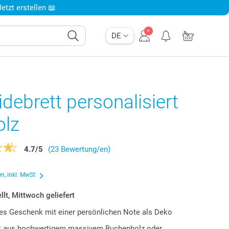
tzt erstellen 📖
DE
debrett personalisiert
olz
4.7
/
5
(23 Bewertung/en)
n, inkl. MwSt
llt, Mittwoch geliefert
lles Geschenk mit einer persönlichen Note als Deko
lt aus hochwertigem massivem Buchenholz oder