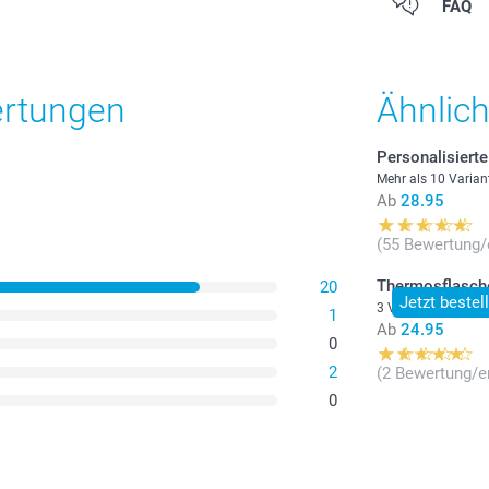
Alle Preise ver
FAQ
zzgl. Versandk
ertungen
Ähnlic
Personalisiert
Mehr als 10 Varian
Ab
28.95
(55 Bewertung/
Thermosflasch
20
Jetzt bestel
3 Varianten
1
Ab
24.95
0
2
(2 Bewertung/e
0