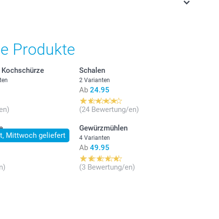
stehen sich in Schweizer Franken (CHF) inkl. MwSt. und
osten.
he Produkte
e Kochschürze
Schalen
ten
2 Varianten
Ab
24.95
en)
(24 Bewertung/en)
e
Gewürzmühlen
lt, Mittwoch geliefert
4 Varianten
Ab
49.95
n)
(3 Bewertung/en)