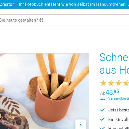
 Creator
– Ihr Fotobuch entsteht wie von selbst im Handumdrehen. Je
Schnei
aus H
43.
95
Ab
zzgl. Versandkoste
Jetzt beste
Ein stilvo
Hergestel