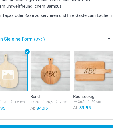
gem umweltfreundlichem Bambus
m Tapas oder Käse zu servieren und Ihre Gäste zum Lächeln
n Sie eine Form
(Oval)
Rund
Rechteckig
36,5
20 cm
20
20
26,5
1,5 cm
2 cm
Ab
39.95
.95
Ab
34.95