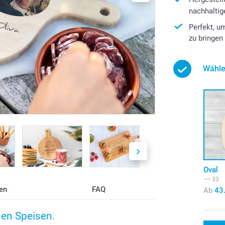
nachhalti
Perfekt, u
zu bringen
Wähle
Oval
33
en
FAQ
Ab
43
en Speisen.