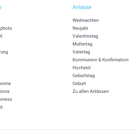
o
Anlässe
Weihnachten
photo
Neujahr
it
Valentinstag
Muttertag
rung
Vatertag
Kommunion & Konfirmation
Hochzeit
Geburtstag
ramme
Geburt
tions
Zu allen Anlässen
siness
ht