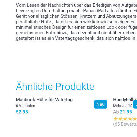
Vom Lesen der Nachrichten über das Erledigen von Aufgabe
bevorzugten Unterhaltung macht Papas iPad alles für ihn. Ei
Gerät vor alltäglichen Stössen, Kratzern und Abnutzungsers
persönliche Note , damit es sich wirklich wie sein eigenes 
minimalistisches Design für einen zeitlosen Look oder fügen
gemeinsames Foto hinzu, das dezent und nicht übertrieben w
gestaltet ist es ein Vatertagsgeschenk, das sich nahtlos in 
Ähnliche Produkte
Macbook Hülle für Vatertag
Handyhülle
Neu
6 Varianten
Mehr als 10 V
52.95
Ab
21.95
(65 Bewert