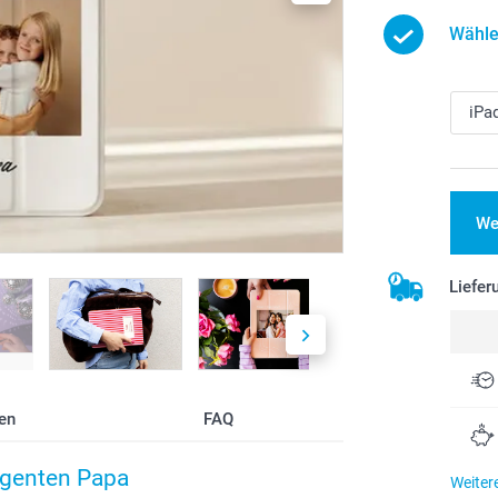
Wähle
We
Liefer
en
FAQ
ligenten Papa
Weiter