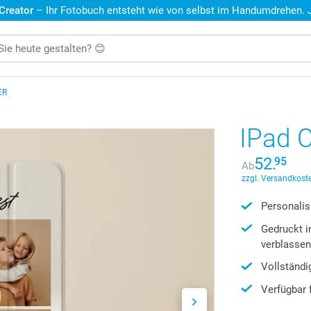
 Creator
– Ihr Fotobuch entsteht wie von selbst im Handumdrehen. Je
ER
IPad 
52.
95
Ab
zzgl. Versandkoste
Personalis
Gedruckt i
verblasse
Vollständi
Verfügbar 