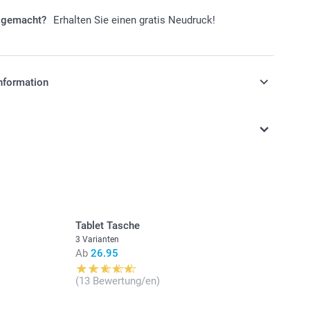
r gemacht?
Erhalten Sie einen gratis Neudruck!
nformation
stehen sich in Schweizer Franken (CHF) inkl. MwSt. und
osten.
Tablet Tasche
3 Varianten
Ab
26.95
(13 Bewertung/en)