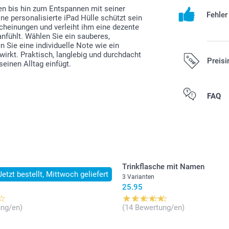
n bis hin zum Entspannen mit seiner
Fehle
ne personalisierte iPad Hülle schützt sein
cheinungen und verleiht ihm eine dezente
anfühlt. Wählen Sie ein sauberes,
 Sie eine individuelle Note wie ein
irkt. Praktisch, langlebig und durchdacht
Preisi
seinen Alltag einfügt.
Alle Preise ver
FAQ
zzgl. Versandk
Trinkflasche mit Namen
Jetzt bestellt, Mittwoch geliefert
arianten
3 Varianten
25.95
ung/en)
(14 Bewertung/en)