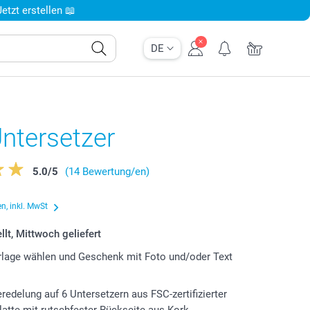
tzt erstellen 📖
DE
ntersetzer
5.0
/
5
(14 Bewertung/en)
n, inkl. MwSt
llt, Mittwoch geliefert
lage wählen und Geschenk mit Foto und/oder Text
eredelung auf 6 Untersetzern aus FSC-zertifizierter
latte mit rutschfester Rückseite aus Kork