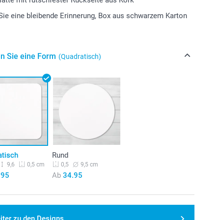
ie eine bleibende Erinnerung, Box aus schwarzem Karton
n Sie eine Form
(Quadratisch)
atisch
Rund
9,6
9,5 cm
0,5 cm
0,5
.95
Ab
34.95
iter zu den Designs