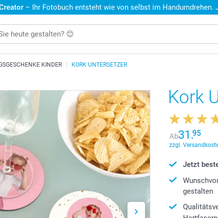
 Creator
– Ihr Fotobuch entsteht wie von selbst im Handumdrehen. Je
GSGESCHENKE KINDER
KORK UNTERSETZER
Kork U
31.
95
Ab
zzgl. Versandkoste
Jetzt beste
Wunschvor
gestalten
Qualitätsv
Hartfaserp