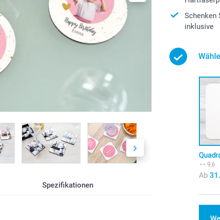
Schenken S
inklusive
Wähle
Quadr
9,6
Ab
31
Spezifikationen
We