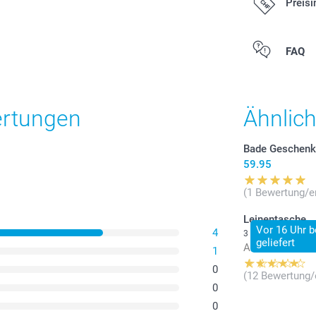
Preisi
Alle Preise ver
FAQ
zzgl. Versandk
ertungen
Ähnlic
Bade Geschenk
59.95
(1 Bewertung/e
Leinentasche
Vor 16 Uhr b
4
3 Varianten
geliefert
Ab
16.95
1
0
(12 Bewertung/
0
0