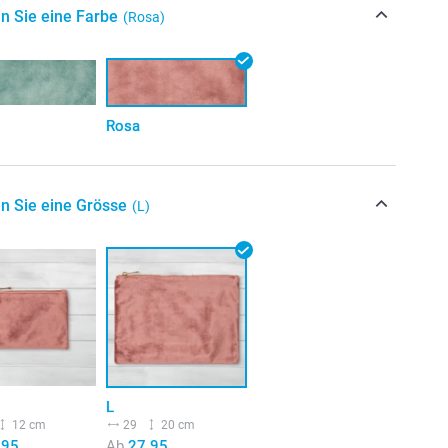
n Sie eine Farbe
(Rosa)
Rosa
n Sie eine Grösse
(L)
L
12 cm
29
20 cm
.95
Ab
27.95