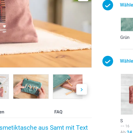
Wähle
Grün
Wähle
en
FAQ
S
16
Kosmetiktasche aus Samt mit Text
Ab
24