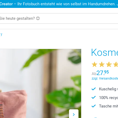
 Creator
– Ihr Fotobuch entsteht wie von selbst im Handumdrehen. Je
XT
Kosme
27.
95
Ab
zzgl. Versandkoste
Kuschelig 
100% recyc
Tasche mit