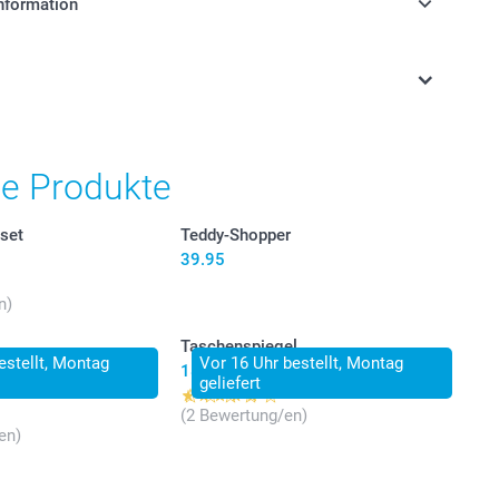
nformation
stehen sich in Schweizer Franken (CHF) inkl. MwSt. und
osten.
he Produkte
set
Teddy-Shopper
39.95
n)
Taschenspiegel
estellt, Montag
Vor 16 Uhr bestellt, Montag
18.95
geliefert
(2 Bewertung/en)
en)