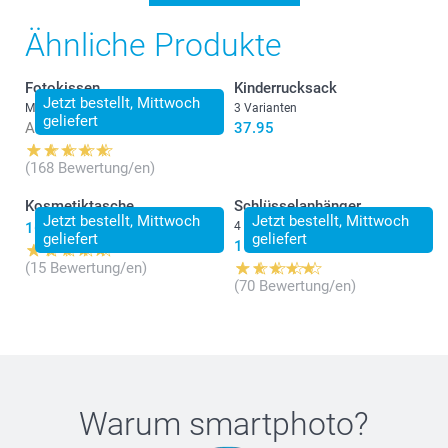
Ähnliche Produkte
Fotokissen
Kinderrucksack
Jetzt bestellt, Mittwoch
Mehr als 10 Varianten
3 Varianten
geliefert
Ab
28.95
37.95
(168 Bewertung/en)
Kosmetiktasche
Schlüsselanhänger
Jetzt bestellt, Mittwoch
Jetzt bestellt, Mittwoch
16.95
4 Varianten
geliefert
geliefert
11.95
(15 Bewertung/en)
(70 Bewertung/en)
Warum
smartphoto
?