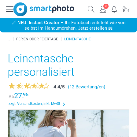
🪄
NEU: Instant Creator
– Ihr Fotobuch entsteht wie von
selbst im Handumdrehen. Jetzt erstellen 📖
FERIEN ODER FEIERTAGE
LEINENTASCHE
Leinentasche
personalisiert
4.4
/
5
(12 Bewertung/en)
27.
95
Ab
zzgl. Versandkosten, inkl. MwSt