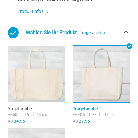
Produktinfos
Wählen Sie Ihr Produkt
(Tragetasche)
Yogatasche
Tragetasche
50
36
40,5
38
13 cm
13,5 cm
Ab
34.95
Ab
27.95