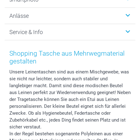
Fotogeschenke
Wanddekoration
Über uns
Anlässe
MyNameBook
Warum smartphoto
Foto-Grusskarten
Nachhaltigkeit
Weihnachten
Service & Info
Fotoabzüge, Fotos als Buch & Poster
Datenschutz
Neujahr
Smartphone & Tablet Cases
Cookie-Erklärung
Valentinstag
Kontakt & FAQ
Zubehör & Material
AGB
Muttertag
Preise und Versandkosten
Shopping Tasche aus Mehrwegmaterial
Foto-Kalender & Agenden
Impressum
Vatertag
Lieferfristen
gestalten
Sticker & Etiketten
Presse
Kommunion & Konfirmation
48h Lieferung
Unsere Leinentaschen sind aus einem Mischgewebe, was
Geschenk-Gutscheine (PDF)
Partnerprogramme
Hochzeit
Zahlungsmöglichkeiten
sie nicht nur leichter, sondern auch stabiler und
Investor Relations
Geburtstag
Anmelden /Registrieren
langlebiger macht. Damit sind diese modischen Beutel
B2B smartbusiness
Geburt
Sitemap
aus Leinen perfekt zur Wiederverwendung geeignet! Neben
Widerrufsrecht
Zu allen Anlässen
Status der Bestellung
der Tragetasche können Sie auch ein Etui aus Leinen
personalisieren. Der kleine Beutel eignet sich für allerlei
smartfriends
Zwecke. Ob als Hygienebeutel, Federtasche oder
smartgarantie
Zubehörkabel etc., jedes Ding findet seinen Platz und ist
smartbonus
sicher verstaut.
In der Regel bestehen sogenannte Polyleinen aus einer