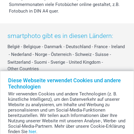
Sommermonaten viele Fotobücher online gestaltet, z.B.
Fotobuch in DIN A4 quer.
smartphoto gibt es in diesen Ländern:
België
-
Belgique
-
Danmark
-
Deutschland
-
France
-
Ireland
-
Nederland
-
Norge
-
Österreich
-
Schweiz
-
Suisse
-
Switzerland
-
Suomi
-
Sverige
-
United Kingdom
-
Other Countries
Diese Webseite verwendet Cookies und andere
Technologien
Alle Preise verstehen sich in Schweizer Franken (CHF) inkl. MwSt. und zzgl.
Wir verwenden Cookies und andere Technologien (z. B.
Versandkosten.
künstliche Intelligenz), um den Datenverkehr auf unserer
Website zu analysieren, um Inhalte und Werbung zu
personalisieren und um Social-Media-Funktionen
bereitzustellen. Wir teilen auch Informationen über Ihre
© smartphoto Group. Alle Rechte vorbehalten.
Nutzung unserer Website mit unseren Analyse-, Werbe- und
Social-Media-Partnern. Mehr über unsere Cookie-Erklärung
finden Sie
hier
.