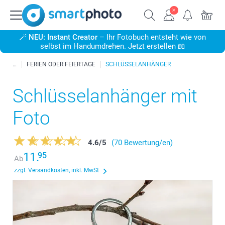
🪄
NEU: Instant Creator
– Ihr Fotobuch entsteht wie von
selbst im Handumdrehen. Jetzt erstellen 📖
FERIEN ODER FEIERTAGE
SCHLÜSSELANHÄNGER
Schlüsselanhänger mit
Foto
4.6
/
5
(70 Bewertung/en)
11.
95
Ab
zzgl. Versandkosten, inkl. MwSt