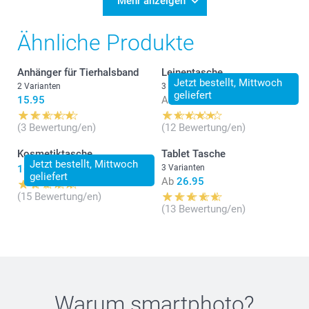
Mehr anzeigen
Ähnliche Produkte
Anhänger für Tierhalsband
Leinentasche
Jetzt bestellt, Mittwoch
2 Varianten
3 Varianten
geliefert
15.95
Ab
16.95
(3 Bewertung/en)
(12 Bewertung/en)
Kosmetiktasche
Tablet Tasche
Jetzt bestellt, Mittwoch
16.95
3 Varianten
geliefert
Ab
26.95
(15 Bewertung/en)
(13 Bewertung/en)
Warum
smartphoto
?