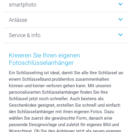
smartphoto
Fotogeschenke
Wanddekoration
Über uns
Anlässe
MyNameBook
Warum smartphoto
Foto-Grusskarten
Nachhaltigkeit
Weihnachten
Service & Info
Fotoabzüge, Fotos als Buch & Poster
Datenschutz
Neujahr
Smartphone & Tablet Cases
Cookie-Erklärung
Valentinstag
Kontakt & FAQ
Zubehör & Material
AGB
Muttertag
Preise und Versandkosten
Kreieren Sie Ihren eigenen
Foto-Kalender & Agenden
Impressum
Vatertag
Lieferfristen
Fotoschlüsselanhänger
Sticker & Etiketten
Presse
Kommunion & Konfirmation
48h Lieferung
Ein Schlüsselring ist ideal, damit Sie alle Ihre Schlüssel an
Geschenk-Gutscheine (PDF)
Partnerprogramme
Hochzeit
Zahlungsmöglichkeiten
einem Schlüsselbund problemlos zusammenhalten
Investor Relations
Geburtstag
Anmelden /Registrieren
können und keiner verloren gehen kann. Mit unseren
B2B smartbusiness
Geburt
Sitemap
personalisierten Schlüsselanhänger finden Sie Ihre
Widerrufsrecht
Zu allen Anlässen
Status der Bestellung
Schlüssel jetzt noch schneller. Auch bestens als
Geschenkidee geeignet, erstellen Sie schnell und einfach
smartfriends
den Schlüsselanhänger mit ihren eigenen Fotos. Dazu
smartgarantie
wählen Sie zuerst die gewünschte Form, danach eine
smartbonus
passende Designvorlage und zuletzt Ihr eigenes Bild und
Wunschtext. Ob Sie den Anhänger jetzt als neuen eigenen