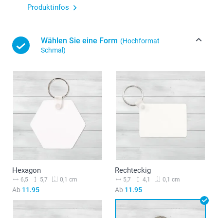
Produktinfos
Wählen Sie eine Form
(Hochformat
Schmal)
Hexagon
Rechteckig
6,5
5,7
5,7
4,1
0,1 cm
0,1 cm
Ab
11.95
Ab
11.95