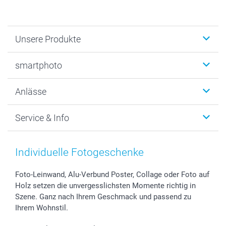
Unsere Produkte
Fotobücher
smartphoto
Fotogeschenke
Wanddekoration
Über uns
Anlässe
MyNameBook
Warum smartphoto
Foto-Grusskarten
Nachhaltigkeit
Weihnachten
Service & Info
Fotoabzüge, Fotos als Buch & Poster
Datenschutz
Neujahr
Smartphone & Tablet Cases
Cookie-Erklärung
Valentinstag
Kontakt & FAQ
Zubehör & Material
AGB
Muttertag
Preise und Versandkosten
Individuelle Fotogeschenke
Foto-Kalender & Agenden
Impressum
Vatertag
Lieferfristen
Sticker & Etiketten
Presse
Kommunion & Konfirmation
48h Lieferung
Foto-Leinwand, Alu-Verbund Poster, Collage oder Foto auf
Holz setzen die unvergesslichsten Momente richtig in
Geschenk-Gutscheine (PDF)
Partnerprogramme
Hochzeit
Zahlungsmöglichkeiten
Szene. Ganz nach Ihrem Geschmack und passend zu
Investor Relations
Geburtstag
Anmelden /Registrieren
Ihrem Wohnstil.
B2B smartbusiness
Geburt
Sitemap