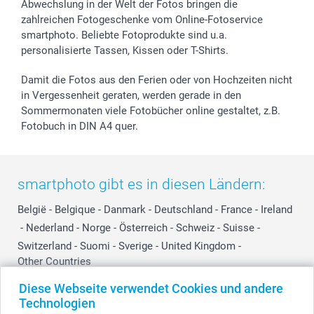
Widerrufsrecht
Zu allen Anlässen
Status der Bestellung
Abwechslung in der Welt der Fotos bringen die
smartfriends
zahlreichen Fotogeschenke vom Online-Fotoservice
smartphoto. Beliebte Fotoprodukte sind u.a.
smartgarantie
personalisierte Tassen, Kissen oder T-Shirts.
smartbonus
Damit die Fotos aus den Ferien oder von Hochzeiten nicht
in Vergessenheit geraten, werden gerade in den
Sommermonaten viele Fotobücher online gestaltet, z.B.
Fotobuch in DIN A4 quer.
smartphoto gibt es in diesen Ländern:
België
-
Belgique
-
Danmark
-
Deutschland
-
France
-
Ireland
-
Nederland
-
Norge
-
Österreich
-
Schweiz
-
Suisse
-
Switzerland
-
Suomi
-
Sverige
-
United Kingdom
-
Other Countries
Diese Webseite verwendet Cookies und andere
Technologien
Alle Preise verstehen sich in Schweizer Franken (CHF) inkl. MwSt. und zzgl.