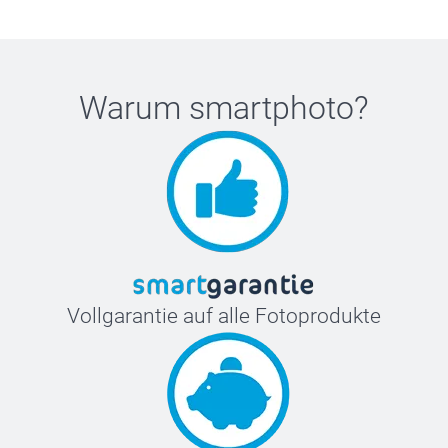
Achten Sie auf kleinen Text in der Nähe des Scharniers
oder entlang des Randes.
Sie sehen "Modell Axxxx" (zum Beispiel A2337)
Warum
smartphoto
?
Vollgarantie auf alle Fotoprodukte