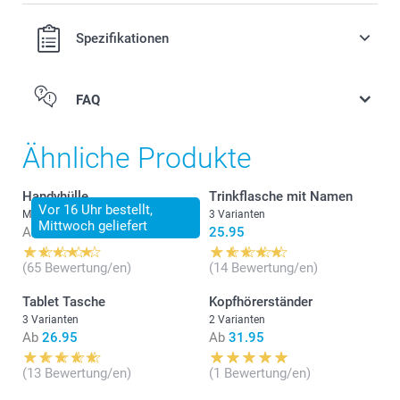
Spezifikationen
FAQ
Ähnliche Produkte
Handyhülle
Trinkflasche mit Namen
Vor 16 Uhr bestellt,
Mehr als 10 Varianten
3 Varianten
Mittwoch geliefert
Ab
21.95
25.95
(65 Bewertung/en)
(14 Bewertung/en)
Tablet Tasche
Kopfhörerständer
3 Varianten
2 Varianten
Ab
26.95
Ab
31.95
Drehen Sie es um, so dass das untere Gehäuse nach
(13 Bewertung/en)
(1 Bewertung/en)
oben zeigt.