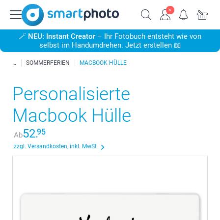
🪄
NEU: Instant Creator
– Ihr Fotobuch entsteht wie von
selbst im Handumdrehen. Jetzt erstellen 📖
SOMMERFERIEN
MACBOOK HÜLLE
Personalisierte
Macbook Hülle
52.
95
Ab
zzgl. Versandkosten, inkl. MwSt