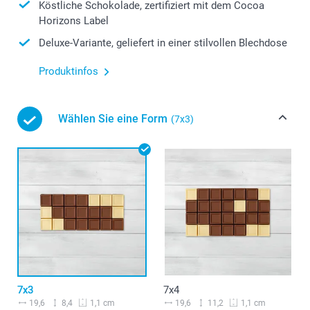
Köstliche Schokolade, zertifiziert mit dem Cocoa
Horizons Label
Deluxe-Variante, geliefert in einer stilvollen Blechdose
Produktinfos
Wählen Sie eine Form
(7x3)
7x3
7x4
19,6
8,4
19,6
11,2
1,1 cm
1,1 cm