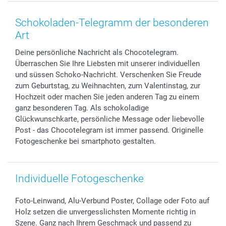
Smartphone & Tablet Cases
Cookie-Erklärung
Valentinstag
Kontakt & FAQ
Zubehör & Material
AGB
Muttertag
Preise und Versandkosten
Schokoladen-Telegramm der besonderen
Foto-Kalender & Agenden
Impressum
Vatertag
Lieferfristen
Art
Sticker & Etiketten
Presse
Kommunion & Konfirmation
48h Lieferung
Deine persönliche Nachricht als Chocotelegram.
Geschenk-Gutscheine (PDF)
Partnerprogramme
Hochzeit
Zahlungsmöglichkeiten
Überraschen Sie Ihre Liebsten mit unserer individuellen
Investor Relations
Geburtstag
Anmelden /Registrieren
und süssen Schoko-Nachricht. Verschenken Sie Freude
B2B smartbusiness
Geburt
Sitemap
zum Geburtstag, zu Weihnachten, zum Valentinstag, zur
Widerrufsrecht
Zu allen Anlässen
Status der Bestellung
Hochzeit oder machen Sie jeden anderen Tag zu einem
ganz besonderen Tag. Als schokoladige
smartfriends
Glückwunschkarte, persönliche Message oder liebevolle
smartgarantie
Post - das Chocotelegram ist immer passend. Originelle
smartbonus
Fotogeschenke bei smartphoto gestalten.
Individuelle Fotogeschenke
Foto-Leinwand, Alu-Verbund Poster, Collage oder Foto auf
Holz setzen die unvergesslichsten Momente richtig in
Szene. Ganz nach Ihrem Geschmack und passend zu