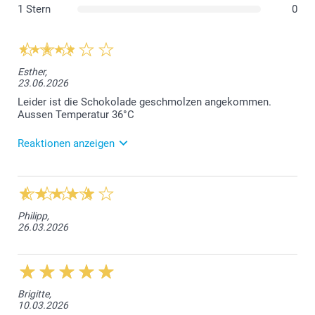
1 Stern
0
Esther,
23.06.2026
Leider ist die Schokolade geschmolzen angekommen.
Aussen Temperatur 36°C
Reaktionen anzeigen
24.06.2026
Liebe Kundin, wir bedauern, dass die Schokolade
aufgrund der hohen Aussentemperatur, geschmolzen
Was sind die Abmessungen der verschiedenen
Philipp,
bei Ihnen eingetroffen ist. Wie wir sehen können,
Varianten?
26.03.2026
sind Sie auch schon mit unserem Kundendienst in
Verbindung getreten, und es wurde eine Lösung
gefunden. Freundliche Grüsse smartphoto AG
Brigitte,
10.03.2026