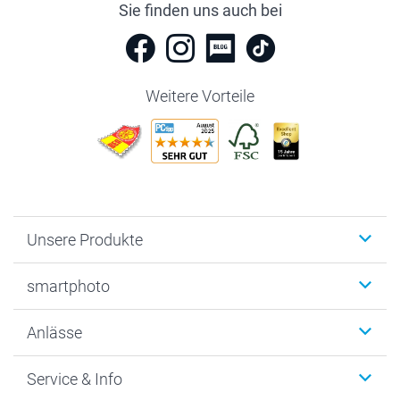
Sie finden uns auch bei
Weitere Vorteile
Unsere Produkte
Fotobücher
smartphoto
Fotogeschenke
Wanddekoration
Über uns
Anlässe
MyNameBook
Warum smartphoto
Foto-Grusskarten
Nachhaltigkeit
Weihnachten
Service & Info
Fotoabzüge, Fotos als Buch & Poster
Datenschutz
Neujahr