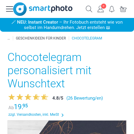
🪄
NEU: Instant Creator
– Ihr Fotobuch entsteht wie von
selbst im Handumdrehen. Jetzt erstellen 📖
GESCHENKIDEEN FÜR KINDER
CHOCOTELEGRAM
Chocotelegram
personalisiert mit
Wunschtext
4.8
/
5
(26 Bewertung/en)
19.
95
Ab
zzgl. Versandkosten, inkl. MwSt