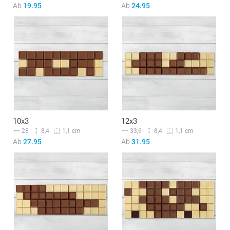
Ab
19.95
Ab
24.95
10x3
12x3
28
8,4
33,6
8,4
1,1 cm
1,1 cm
Ab
27.95
Ab
31.95