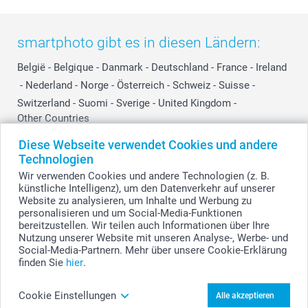
smartphoto gibt es in diesen Ländern:
België
-
Belgique
-
Danmark
-
Deutschland
-
France
-
Ireland
-
Nederland
-
Norge
-
Österreich
-
Schweiz
-
Suisse
-
Switzerland
-
Suomi
-
Sverige
-
United Kingdom
-
Other Countries
Diese Webseite verwendet Cookies und andere
Technologien
Alle Preise verstehen sich in Schweizer Franken (CHF) inkl. MwSt. und zzgl.
Wir verwenden Cookies und andere Technologien (z. B.
Versandkosten.
künstliche Intelligenz), um den Datenverkehr auf unserer
Website zu analysieren, um Inhalte und Werbung zu
personalisieren und um Social-Media-Funktionen
bereitzustellen. Wir teilen auch Informationen über Ihre
© smartphoto Group. Alle Rechte vorbehalten.
Nutzung unserer Website mit unseren Analyse-, Werbe- und
Social-Media-Partnern. Mehr über unsere Cookie-Erklärung
finden Sie
hier
.
Schoko-Tannenbaum gestalten
Cookie Einstellungen
Alle akzeptieren