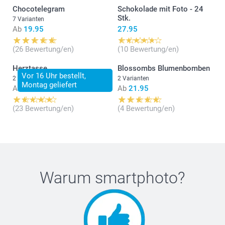
Chocotelegram
Schokolade mit Foto - 24
Stk.
7 Varianten
Ab
19.95
27.95
(26 Bewertung/en)
(10 Bewertung/en)
Herztasse
Blossombs Blumenbomben
Vor 16 Uhr bestellt,
2 Varianten
2 Varianten
Montag geliefert
Ab
16.95
Ab
21.95
(23 Bewertung/en)
(4 Bewertung/en)
Warum
smartphoto
?