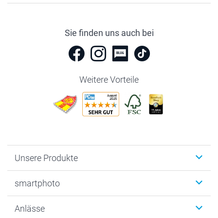
Sie finden uns auch bei
Weitere Vorteile
Unsere Produkte
Fotobücher
smartphoto
Fotogeschenke
Wanddekoration
Über uns
Anlässe
MyNameBook
Warum smartphoto