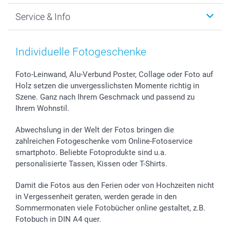
Foto-Grusskarten
Nachhaltigkeit
Weihnachten
Service & Info
Fotoabzüge, Fotos als Buch & Poster
Datenschutz
Neujahr
Smartphone & Tablet Cases
Cookie-Erklärung
Valentinstag
Kontakt & FAQ
Zubehör & Material
AGB
Muttertag
Preise und Versandkosten
Individuelle Fotogeschenke
Foto-Kalender & Agenden
Impressum
Vatertag
Lieferfristen
Sticker & Etiketten
Presse
Kommunion & Konfirmation
48h Lieferung
Foto-Leinwand, Alu-Verbund Poster, Collage oder Foto auf
Holz setzen die unvergesslichsten Momente richtig in
Geschenk-Gutscheine (PDF)
Partnerprogramme
Hochzeit
Zahlungsmöglichkeiten
Szene. Ganz nach Ihrem Geschmack und passend zu
Investor Relations
Geburtstag
Anmelden /Registrieren
Ihrem Wohnstil.
B2B smartbusiness
Geburt
Sitemap
Widerrufsrecht
Zu allen Anlässen
Status der Bestellung
Abwechslung in der Welt der Fotos bringen die
smartfriends
zahlreichen Fotogeschenke vom Online-Fotoservice
smartphoto. Beliebte Fotoprodukte sind u.a.
smartgarantie
personalisierte Tassen, Kissen oder T-Shirts.
smartbonus
Damit die Fotos aus den Ferien oder von Hochzeiten nicht
in Vergessenheit geraten, werden gerade in den
Sommermonaten viele Fotobücher online gestaltet, z.B.
Fotobuch in DIN A4 quer.