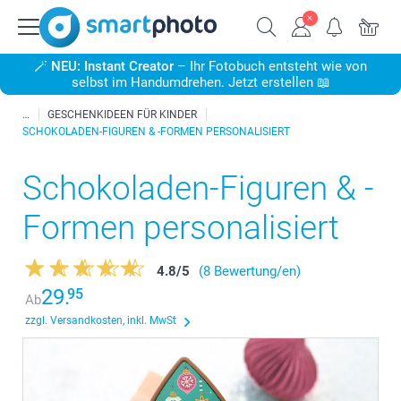
🪄
NEU: Instant Creator
– Ihr Fotobuch entsteht wie von
selbst im Handumdrehen. Jetzt erstellen 📖
GESCHENKIDEEN FÜR KINDER
SCHOKOLADEN-FIGUREN & -FORMEN PERSONALISIERT
Schokoladen-Figuren & -
Formen personalisiert
4.8
/
5
(8 Bewertung/en)
29.
95
Ab
zzgl. Versandkosten, inkl. MwSt