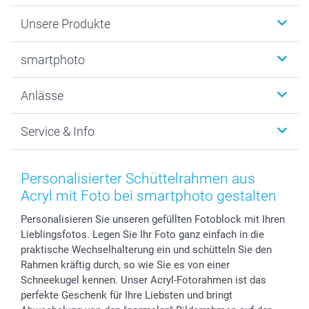
Unsere Produkte
Fotobücher
smartphoto
Fotogeschenke
Wanddekoration
Über uns
Anlässe
MyNameBook
Warum smartphoto
Foto-Grusskarten
Nachhaltigkeit
Weihnachten
Service & Info
Fotoabzüge, Fotos als Buch & Poster
Datenschutz
Neujahr
Smartphone & Tablet Cases
Cookie-Erklärung
Valentinstag
Kontakt & FAQ
Zubehör & Material
AGB
Muttertag
Preise und Versandkosten
Personalisierter Schüttelrahmen aus
Foto-Kalender & Agenden
Impressum
Vatertag
Lieferfristen
Acryl mit Foto bei smartphoto gestalten
Sticker & Etiketten
Presse
Kommunion & Konfirmation
48h Lieferung
Personalisieren Sie unseren gefüllten Fotoblock mit Ihren
Geschenk-Gutscheine (PDF)
Partnerprogramme
Hochzeit
Zahlungsmöglichkeiten
Lieblingsfotos. Legen Sie Ihr Foto ganz einfach in die
Investor Relations
Geburtstag
Anmelden /Registrieren
praktische Wechselhalterung ein und schütteln Sie den
B2B smartbusiness
Geburt
Sitemap
Rahmen kräftig durch, so wie Sie es von einer
Widerrufsrecht
Zu allen Anlässen
Status der Bestellung
Schneekugel kennen. Unser Acryl-Fotorahmen ist das
perfekte Geschenk für Ihre Liebsten und bringt
smartfriends