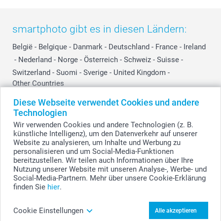
smartphoto gibt es in diesen Ländern:
België
-
Belgique
-
Danmark
-
Deutschland
-
France
-
Ireland
-
Nederland
-
Norge
-
Österreich
-
Schweiz
-
Suisse
-
Switzerland
-
Suomi
-
Sverige
-
United Kingdom
-
Other Countries
Diese Webseite verwendet Cookies und andere
Technologien
Alle Preise verstehen sich in Schweizer Franken (CHF) inkl. MwSt. und zzgl.
Wir verwenden Cookies und andere Technologien (z. B.
Versandkosten.
künstliche Intelligenz), um den Datenverkehr auf unserer
Website zu analysieren, um Inhalte und Werbung zu
personalisieren und um Social-Media-Funktionen
bereitzustellen. Wir teilen auch Informationen über Ihre
© smartphoto Group. Alle Rechte vorbehalten.
Nutzung unserer Website mit unseren Analyse-, Werbe- und
Social-Media-Partnern. Mehr über unsere Cookie-Erklärung
finden Sie
hier
.
Schüttelrahmen mit Glitzerherzen gestalten
Cookie Einstellungen
Alle akzeptieren