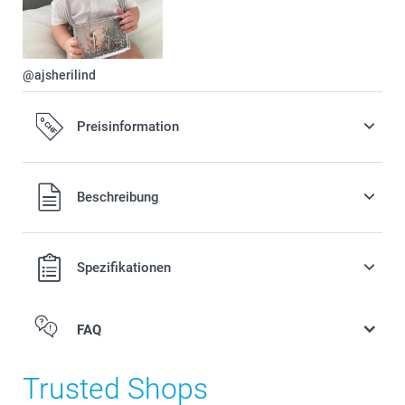
@ajsherilind
Preisinformation
Alle Preise verstehen sich in Schweizer Franken (CHF) inkl.
Beschreibung
MwSt. und zzgl. Versandkosten.
Spezifikationen
FAQ
Trusted Shops