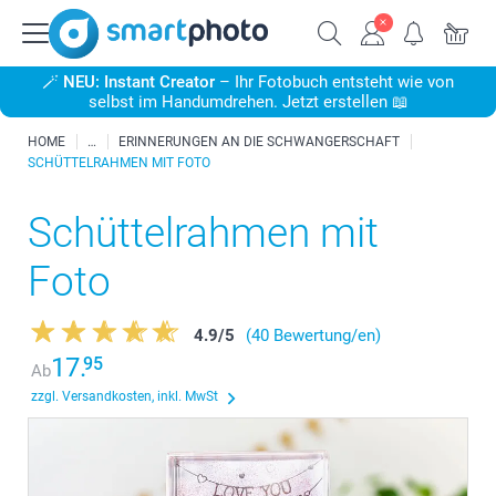
🪄
NEU: Instant Creator
– Ihr Fotobuch entsteht wie von
selbst im Handumdrehen. Jetzt erstellen 📖
HOME
ERINNERUNGEN AN DIE SCHWANGERSCHAFT
SCHÜTTELRAHMEN MIT FOTO
Schüttelrahmen mit
Foto
4.9
/
5
(40 Bewertung/en)
17.
95
Ab
zzgl. Versandkosten, inkl. MwSt