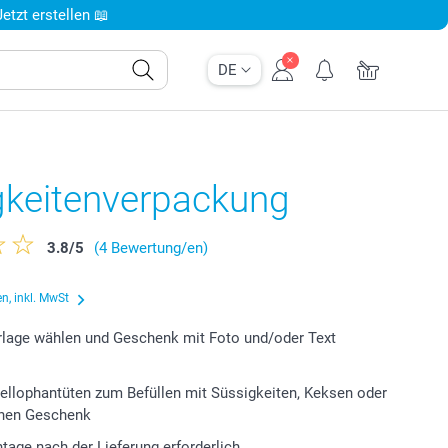
tzt erstellen 📖
DE
gkeitenverpackung
3.8
/
5
(4 Bewertung/en)
n, inkl. MwSt
lage wählen und Geschenk mit Foto und/oder Text
Zellophantüten zum Befüllen mit Süssigkeiten, Keksen oder
inen Geschenk
tage nach der Lieferung erforderlich