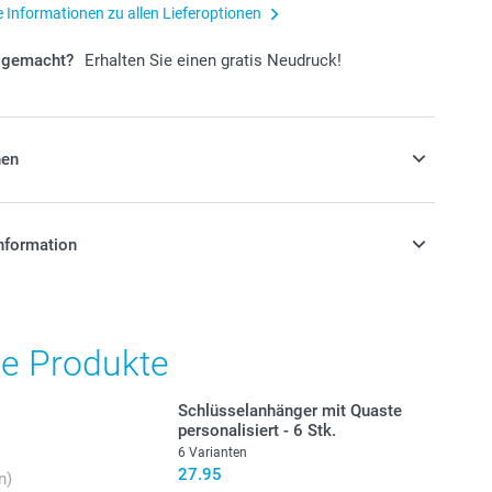
e Informationen zu allen Lieferoptionen
r gemacht?
Erhalten Sie einen gratis Neudruck!
nen
Ihre Taschen mit leckeren Süssigkeiten!
nformation
stehen sich in Schweizer Franken (CHF) inkl. MwSt. und
gbarkeit der Optionen
osten.
he Produkte
hre Tüten mit leckeren und süssen Süssigkeiten.
Schlüsselanhänger mit Quaste
personalisiert - 6 Stk.
6 Varianten
rgeschmack
27.95
n)
 weiche Fruchtgummis in verschiedenen