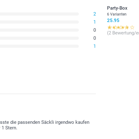
Geschmacksr
Party-Box
Die Nährwert
2
6 Varianten
finden Sie hi
25.95
1
0
(2 Bewertung/e
0
Füllen Sie 
1
11.00/Stü
Ab
Preis und Verfü
Verteilen Sie I
1 kg
Herz: Himbe
Gummibären:
musste die passenden Säckli irgendwo kaufen
Geschmacksr
 1 Stern.
Die Nährwert