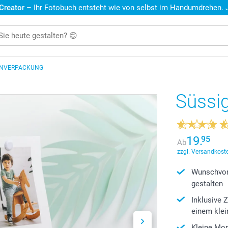
 Creator
– Ihr Fotobuch entsteht wie von selbst im Handumdrehen. Je
ENVERPACKUNG
Süssi
19.
95
Ab
zzgl. Versandkoste
Wunschvor
gestalten
Inklusive 
einem kle
Kleine Mon