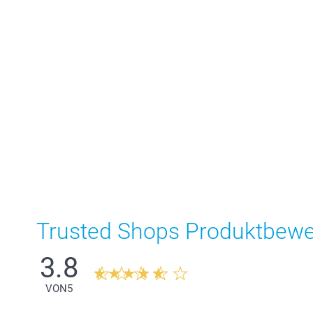
Trusted Shops Produktbew
3.8
VON
5