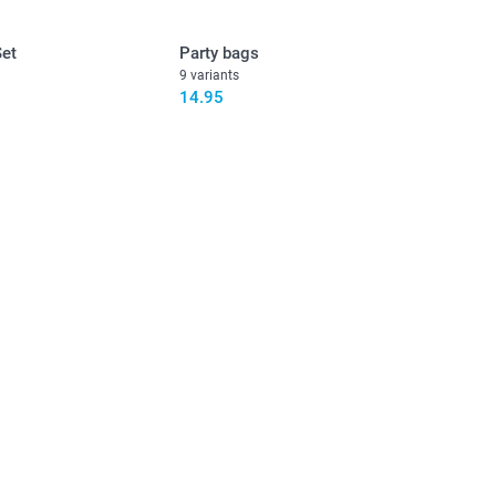
 fruit gummies in different flavours
itional information for the
gummy bears & hearts
Set
Party bags
9 variants
14.95
ags with delicious candy!
00/piece
nd availablity
oxes filled with delicious and sweet candy.
erry flavour
 fruit gummies in different flavours
itional information for the
gummy bears & hearts