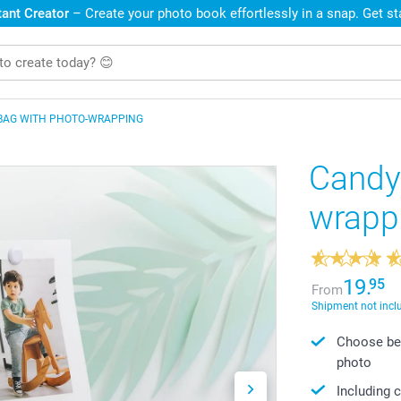
ant Creator
– Create your photo book effortlessly in a snap. Get s
BAG WITH PHOTO-WRAPPING
Candy
wrapp
19.
95
From
Shipment not incl
Choose bet
photo
Including c