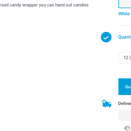
nalised candy wrapper you can hand out candies
White
Quant
Go
Delive