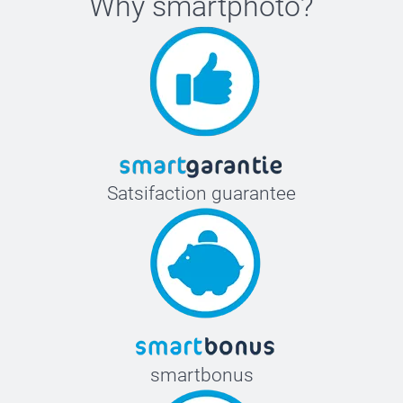
Why
smartphoto
?
Satsifaction guarantee
smartbonus