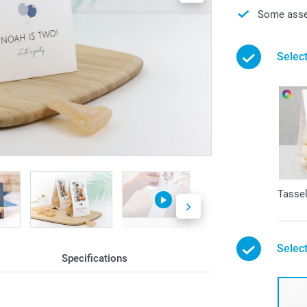
Some asse
Select
Tasse
Select
Specifications