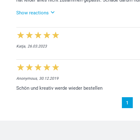
Show reactions
04.07.2024
Liebe Kundin, es tut uns leid, dass Sie die bestellte
entschuldigen uns dafür. Wir liefern selbstverständl
einem Versäumnis Kenntnis erhalten. Leider sehen 
Katja,
26.03.2023
Kundendienst. Der Kundendienst wird Sie nun direkt 
Freundliche Grüsse smartphoto AG
Anonymous,
30.12.2019
Schön und kreativ werde wieder bestellen
1