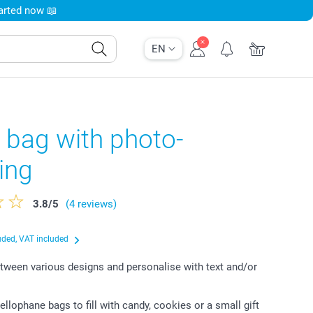
tarted now 📖
EN
 bag with photo-
ing
3.8
/
5
(4 reviews)
uded, VAT included
ween various designs and personalise with text and/or
ellophane bags to fill with candy, cookies or a small gift