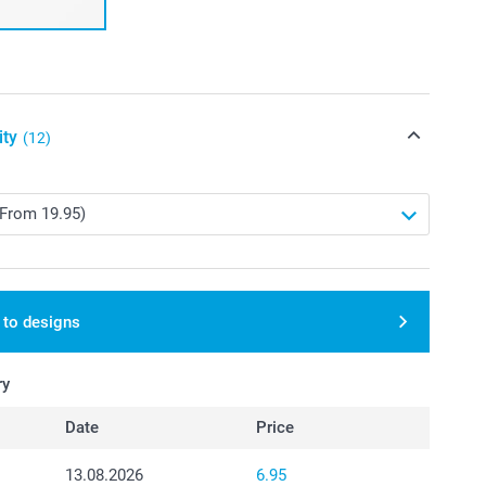
ity
(12)
 to designs
ry
Date
Price
13.08.2026
6.95