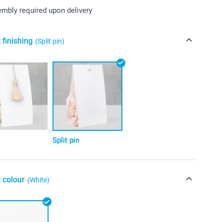
mbly required upon delivery
 finishing
(Split pin)
l
Split pin
 colour
(White)