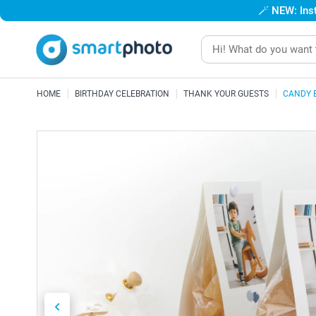
🪄
NEW: Inst
HOME
BIRTHDAY CELEBRATION
THANK YOUR GUESTS
CANDY 