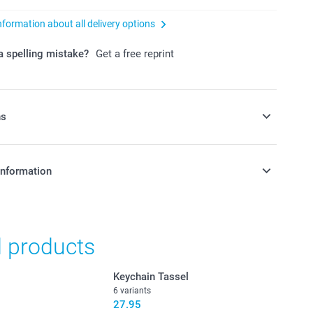
nformation about all delivery options
 spelling mistake?
Get a free reprint
ns
ags with delicious candy!
information
in Swiss francs (CHF) including VAT and excluding shipping
nd availablity
d products
oxes filled with delicious and sweet candy.
Keychain Tassel
6 variants
27.95
erry flavour