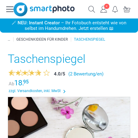
🪄
NEU: Instant Creator
– Ihr Fotobuch entsteht wie von
selbst im Handumdrehen. Jetzt erstellen 📖
GESCHENKIDEEN FÜR KINDER
TASCHENSPIEGEL
Taschenspiegel
4.0
/
5
(2 Bewertung/en)
18.
95
Ab
zzgl. Versandkosten, inkl. MwSt