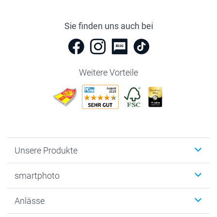
Sie finden uns auch bei
Weitere Vorteile
Unsere Produkte
Fotobücher
smartphoto
Fotogeschenke
Wanddekoration
Über uns
Anlässe
MyNameBook
Warum smartphoto
Foto-Grusskarten
Nachhaltigkeit
Weihnachten