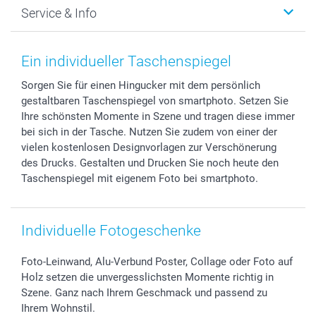
Service & Info
Fotoabzüge, Fotos als Buch & Poster
Datenschutz
Neujahr
Smartphone & Tablet Cases
Cookie-Erklärung
Valentinstag
Kontakt & FAQ
Zubehör & Material
AGB
Muttertag
Preise und Versandkosten
Ein individueller Taschenspiegel
Foto-Kalender & Agenden
Impressum
Vatertag
Lieferfristen
Sorgen Sie für einen Hingucker mit dem persönlich
Sticker & Etiketten
Presse
Kommunion & Konfirmation
48h Lieferung
gestaltbaren Taschenspiegel von smartphoto. Setzen Sie
Geschenk-Gutscheine (PDF)
Partnerprogramme
Hochzeit
Zahlungsmöglichkeiten
Ihre schönsten Momente in Szene und tragen diese immer
Investor Relations
Geburtstag
Anmelden /Registrieren
bei sich in der Tasche. Nutzen Sie zudem von einer der
B2B smartbusiness
Geburt
Sitemap
vielen kostenlosen Designvorlagen zur Verschönerung
des Drucks. Gestalten und Drucken Sie noch heute den
Widerrufsrecht
Zu allen Anlässen
Status der Bestellung
Taschenspiegel mit eigenem Foto bei smartphoto.
smartfriends
smartgarantie
smartbonus
Individuelle Fotogeschenke
Foto-Leinwand, Alu-Verbund Poster, Collage oder Foto auf
Holz setzen die unvergesslichsten Momente richtig in
Szene. Ganz nach Ihrem Geschmack und passend zu
Ihrem Wohnstil.