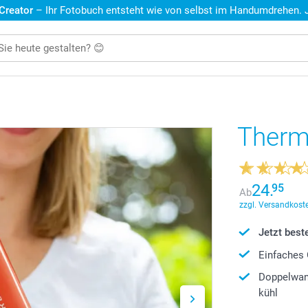
 Creator
– Ihr Fotobuch entsteht wie von selbst im Handumdrehen. Je
Therm
24.
95
Ab
zzgl. Versandkoste
Jetzt beste
Einfaches 
Doppelwand
kühl