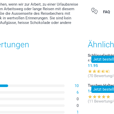
en, wenn wir zur Arbeit, zu einer Urlaubsreise
en Arbeitsweg oder lange Reisen mit diesem
Alle Preise ver
FAQ
Sie die Aussenseite des Reisebechers mit
zzgl. Versandk
 in wertvollen Erinnerungen. Sie sind kein
, Aufgüsse, heisse Schokolade oder andere
ertungen
Ähnlic
Schlüsselanhä
Jetzt bestel
4 Varianten
11.95
(70 Bewertung/
Taschen-Halter
10
Jetzt bestel
14.95
6
0
(11 Bewertung/
0
1