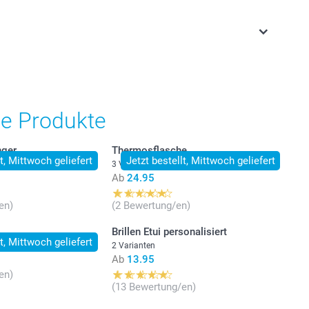
stehen sich in Schweizer Franken (CHF) inkl. MwSt. und
osten.
he Produkte
nger
Thermosflasche
lt, Mittwoch geliefert
Jetzt bestellt, Mittwoch geliefert
3 Varianten
Ab
24.95
en)
(2 Bewertung/en)
Brillen Etui personalisiert
lt, Mittwoch geliefert
2 Varianten
Ab
13.95
en)
(13 Bewertung/en)