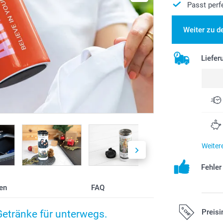
Passt perf
Weiter zu d
Liefer
Weiter
Fehle
en
FAQ
Preisi
Getränke für unterwegs.