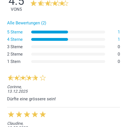
4.5
VON
5
Alle Bewertungen (2)
5 Sterne
1
4 Sterne
1
3 Sterne
0
Aluminium Thermosflasche
2 Sterne
0
1 Stern
0
Thermoskanne mit Bambusdeckel
Corinne,
13.12.2025
Dürfte eine grössere sein!
Thermobecher
Claudine,