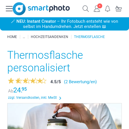
🪄
NEU: Instant Creator
– Ihr Fotobuch entsteht wie von
selbst im Handumdrehen. Jetzt erstellen 📖
HOME
HOCHZEITSANDENKEN
THERMOSFLASCHE
Thermosflasche
personalisiert
4.5
/
5
(2 Bewertung/en)
24.
95
Ab
zzgl. Versandkosten, inkl. MwSt