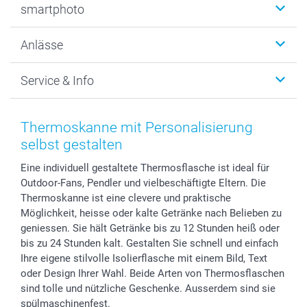
smartphoto
Fotogeschenke
Wanddekoration
Über uns
Anlässe
MyNameBook
Warum smartphoto
Foto-Grusskarten
Nachhaltigkeit
Weihnachten
Service & Info
Fotoabzüge, Fotos als Buch & Poster
Datenschutz
Neujahr
Smartphone & Tablet Cases
Cookie-Erklärung
Valentinstag
Kontakt & FAQ
Zubehör & Material
AGB
Muttertag
Preise und Versandkosten
Thermoskanne mit Personalisierung
Foto-Kalender & Agenden
Impressum
Vatertag
Lieferfristen
selbst gestalten
Sticker & Etiketten
Presse
Kommunion & Konfirmation
48h Lieferung
Eine individuell gestaltete Thermosflasche ist ideal für
Geschenk-Gutscheine (PDF)
Partnerprogramme
Hochzeit
Zahlungsmöglichkeiten
Outdoor-Fans, Pendler und vielbeschäftigte Eltern. Die
Investor Relations
Geburtstag
Anmelden /Registrieren
Thermoskanne ist eine clevere und praktische
B2B smartbusiness
Geburt
Sitemap
Möglichkeit, heisse oder kalte Getränke nach Belieben zu
Widerrufsrecht
Zu allen Anlässen
Status der Bestellung
geniessen. Sie hält Getränke bis zu 12 Stunden heiß oder
bis zu 24 Stunden kalt. Gestalten Sie schnell und einfach
smartfriends
Ihre eigene stilvolle Isolierflasche mit einem Bild, Text
smartgarantie
oder Design Ihrer Wahl. Beide Arten von Thermosflaschen
smartbonus
sind tolle und nützliche Geschenke. Ausserdem sind sie
spülmaschinenfest.