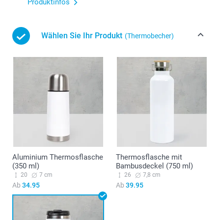
Produktinfos
Wählen Sie Ihr Produkt
(Thermobecher)
Aluminium Thermosflasche
Thermosflasche mit
(350 ml)
Bambusdeckel (750 ml)
20
7 cm
26
7,8 cm
Ab
34.95
Ab
39.95