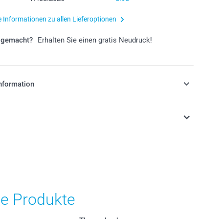
e Informationen zu allen Lieferoptionen
r gemacht?
Erhalten Sie einen gratis Neudruck!
nformation
stehen sich in Schweizer Franken (CHF) inkl. MwSt. und
osten.
he Produkte