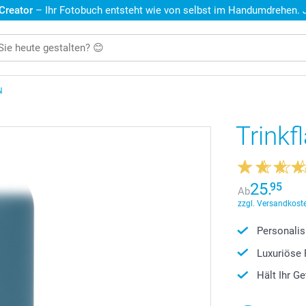
 Creator
– Ihr Fotobuch entsteht wie von selbst im Handumdrehen. Je
N
Trink
25.
95
Ab
zzgl. Versandkoste
Personalis
Luxuriöse 
Hält Ihr G