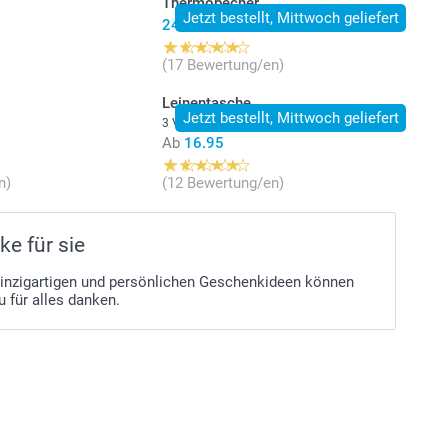
k
Thermobecher
Jetzt bestellt, Mittwoch geliefert
24.95
(17 Bewertung/en)
Leinentasche
Jetzt bestellt, Mittwoch geliefert
3 Varianten
Ab
16.95
n)
(12 Bewertung/en)
e für sie
einzigartigen und persönlichen Geschenkideen können
au für alles danken.