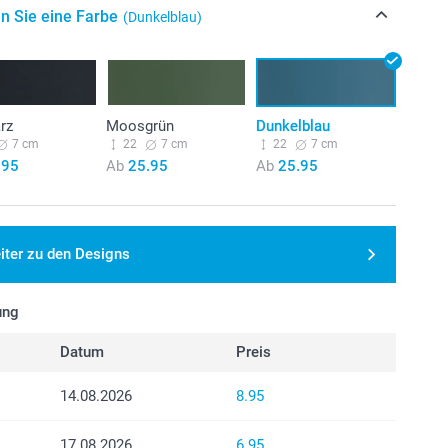
n Sie eine Farbe
(Dunkelblau)
rz
Moosgrün
Dunkelblau
7 cm
22
7 cm
22
7 cm
.95
Ab
25.95
Ab
25.95
iter zu den Designs
ung
Datum
Preis
14.08.2026
8.95
17.08.2026
6.95