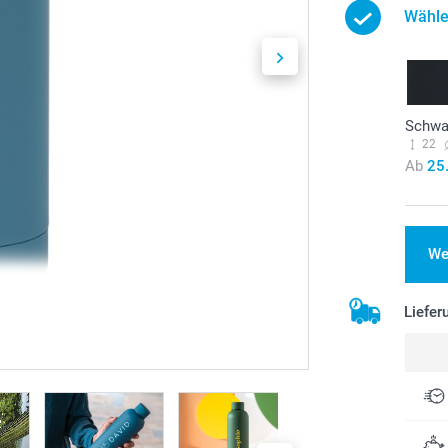
Wähle
Schwa
22
Ab
25
We
Liefer