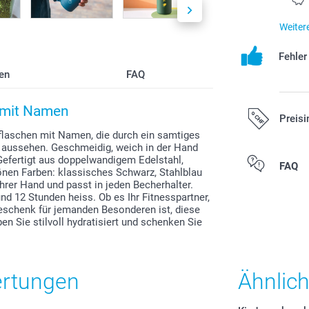
Weiter
Fehle
en
FAQ
n mit Namen
Preisi
kflaschen mit Namen, die durch ein samtiges
ie aussehen. Geschmeidig, weich in der Hand
Gefertigt aus doppelwandigem Edelstahl,
Alle Preise ver
FAQ
önen Farben: klassisches Schwarz, Stahlblau
zzgl. Versandk
Ihrer Hand und passt in jeden Becherhalter.
nd 12 Stunden heiss. Ob es Ihr Fitnesspartner,
Geschenk für jemanden Besonderen ist, diese
en Sie stilvoll hydratisiert und schenken Sie
ertungen
Ähnlic