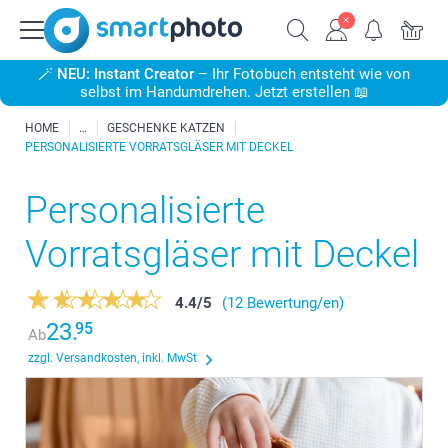
🪄
NEU: Instant Creator
– Ihr Fotobuch entsteht wie von
selbst im Handumdrehen. Jetzt erstellen 📖
HOME
GESCHENKE KATZEN
PERSONALISIERTE VORRATSGLÄSER MIT DECKEL
Personalisierte
Vorratsgläser mit Deckel
4.4
/
5
(12 Bewertung/en)
23.
95
Ab
zzgl. Versandkosten, inkl. MwSt