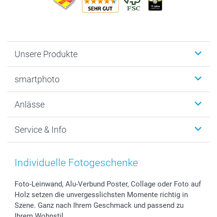
Unsere Produkte
Fotobücher
smartphoto
Fotogeschenke
Wanddekoration
Über uns
Anlässe
MyNameBook
Warum smartphoto
Foto-Grusskarten
Nachhaltigkeit
Weihnachten
Service & Info
Fotoabzüge, Fotos als Buch & Poster
Datenschutz
Neujahr
Smartphone & Tablet Cases
Cookie-Erklärung
Valentinstag
Kontakt & FAQ
Zubehör & Material
AGB
Muttertag
Preise und Versandkosten
Individuelle Fotogeschenke
Foto-Kalender & Agenden
Impressum
Vatertag
Lieferfristen
Sticker & Etiketten
Presse
Kommunion & Konfirmation
48h Lieferung
Foto-Leinwand, Alu-Verbund Poster, Collage oder Foto auf
Holz setzen die unvergesslichsten Momente richtig in
Geschenk-Gutscheine (PDF)
Partnerprogramme
Hochzeit
Zahlungsmöglichkeiten
Szene. Ganz nach Ihrem Geschmack und passend zu
Investor Relations
Geburtstag
Anmelden /Registrieren
Ihrem Wohnstil.