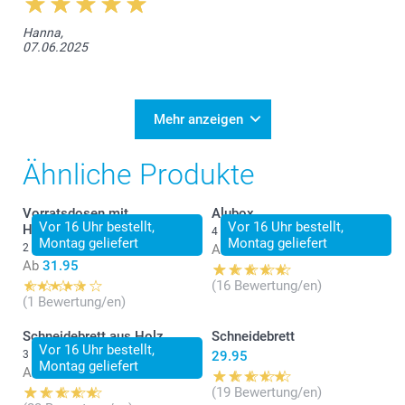
Hanna,
07.06.2025
Mehr anzeigen
Ähnliche Produkte
Vorratsdosen mit
Alubox
Vor 16 Uhr bestellt,
Vor 16 Uhr bestellt,
Holzdeckel
4 Varianten
Montag geliefert
Montag geliefert
2 Varianten
Ab
18.95
Ab
31.95
(16 Bewertung/en)
(1 Bewertung/en)
Schneidebrett aus Holz
Schneidebrett
Vor 16 Uhr bestellt,
3 Varianten
29.95
Montag geliefert
Ab
34.95
(19 Bewertung/en)