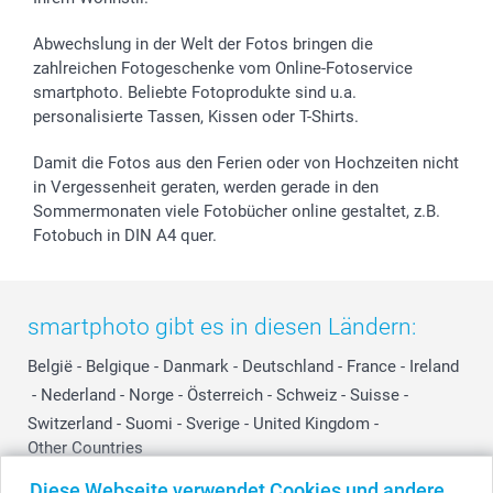
B2B smartbusiness
Geburt
Sitemap
Widerrufsrecht
Zu allen Anlässen
Status der Bestellung
Abwechslung in der Welt der Fotos bringen die
smartfriends
zahlreichen Fotogeschenke vom Online-Fotoservice
smartphoto. Beliebte Fotoprodukte sind u.a.
smartgarantie
personalisierte Tassen, Kissen oder T-Shirts.
smartbonus
Damit die Fotos aus den Ferien oder von Hochzeiten nicht
in Vergessenheit geraten, werden gerade in den
Sommermonaten viele Fotobücher online gestaltet, z.B.
Fotobuch in DIN A4 quer.
smartphoto gibt es in diesen Ländern:
België
-
Belgique
-
Danmark
-
Deutschland
-
France
-
Ireland
-
Nederland
-
Norge
-
Österreich
-
Schweiz
-
Suisse
-
Switzerland
-
Suomi
-
Sverige
-
United Kingdom
-
Other Countries
Diese Webseite verwendet Cookies und andere