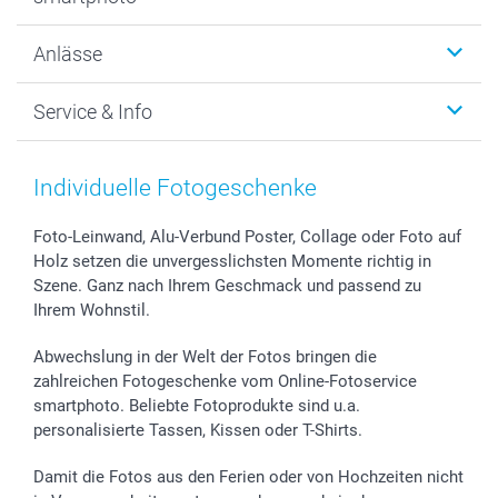
Fotogeschenke
Wanddekoration
Über uns
Anlässe
MyNameBook
Warum smartphoto
Foto-Grusskarten
Nachhaltigkeit
Weihnachten
Service & Info
Fotoabzüge, Fotos als Buch & Poster
Datenschutz
Neujahr
Smartphone & Tablet Cases
Cookie-Erklärung
Valentinstag
Kontakt & FAQ
Zubehör & Material
AGB
Muttertag
Preise und Versandkosten
Individuelle Fotogeschenke
Foto-Kalender & Agenden
Impressum
Vatertag
Lieferfristen
Sticker & Etiketten
Presse
Kommunion & Konfirmation
48h Lieferung
Foto-Leinwand, Alu-Verbund Poster, Collage oder Foto auf
Holz setzen die unvergesslichsten Momente richtig in
Geschenk-Gutscheine (PDF)
Partnerprogramme
Hochzeit
Zahlungsmöglichkeiten
Szene. Ganz nach Ihrem Geschmack und passend zu
Investor Relations
Geburtstag
Anmelden /Registrieren
Ihrem Wohnstil.
B2B smartbusiness
Geburt
Sitemap
Widerrufsrecht
Zu allen Anlässen
Status der Bestellung
Abwechslung in der Welt der Fotos bringen die
smartfriends
zahlreichen Fotogeschenke vom Online-Fotoservice
smartphoto. Beliebte Fotoprodukte sind u.a.
smartgarantie
personalisierte Tassen, Kissen oder T-Shirts.
smartbonus
Damit die Fotos aus den Ferien oder von Hochzeiten nicht