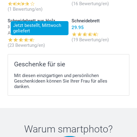
(16 Bewertung/en)
(1 Bewertung/en)
Schneidebrett aus Holz
Schneidebrett
Jetzt bestellt, Mittwoch
3 Varianten
29.95
geliefert
Ab
34.95
(19 Bewertung/en)
(23 Bewertung/en)
Geschenke für sie
Mit diesen einzigartigen und persönlichen
Geschenkideen können Sie Ihrer Frau für alles
danken.
Warum
smartphoto
?