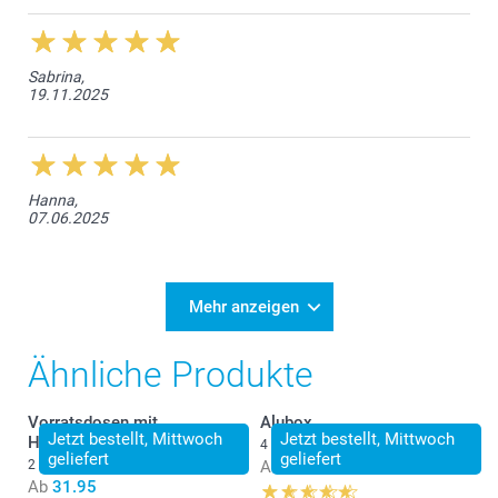
Sabrina,
19.11.2025
Hanna,
07.06.2025
Mehr anzeigen
Ähnliche Produkte
Vorratsdosen mit
Alubox
Jetzt bestellt, Mittwoch
Jetzt bestellt, Mittwoch
Holzdeckel
4 Varianten
geliefert
geliefert
2 Varianten
Ab
18.95
Ab
31.95