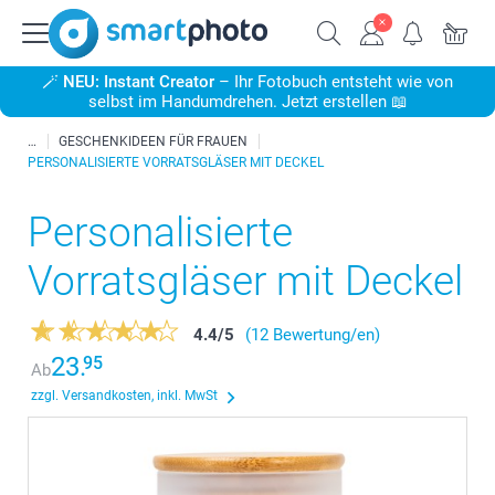
🪄
NEU: Instant Creator
– Ihr Fotobuch entsteht wie von
selbst im Handumdrehen. Jetzt erstellen 📖
GESCHENKIDEEN FÜR FRAUEN
PERSONALISIERTE VORRATSGLÄSER MIT DECKEL
Personalisierte
Vorratsgläser mit Deckel
4.4
/
5
(12 Bewertung/en)
23.
95
Ab
zzgl. Versandkosten, inkl. MwSt