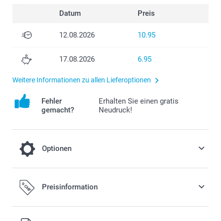
Datum
Preis
12.08.2026
10.95
17.08.2026
6.95
Weitere Informationen zu allen Lieferoptionen
Fehler
Erhalten Sie einen gratis
gemacht?
Neudruck!
Optionen
Füllen Sie Ihre Vorratsgläser mit
Preisinformation
Süssigkeiten!
7.00/Stück
Ab
Alle Preise verstehen sich in Schweizer Franken (CHF) inkl.