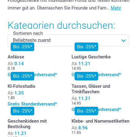
Fotogeschenke mit individuellen Fotos und Texten kommen
immer gut an. Überraschen Sie Freunde und Fam…
Mehr
Kategorien durchsuchen:
Sortieren nach
Bis -25%*
Bis -25%*
Anlässe
Lustige Geschenke
Ab
0.14
Ab
11.21
0.18
14.95
Gratis Standardversand*
Gratis Standardversand*
Bis -25%*
Bis -25%*
KI-Fotostudio
Tassen, Gläser und
Trinkflaschen
Ab
1.35
1.80
Ab
11.21
Gratis Standardversand*
14.95
Gratis Standardversand*
Bis -25%*
Bis -25%*
Geschenkideen mit
Klebe- und Namensetiketten
Bestickung
Ab
8.96
Ab
11.21
11.95