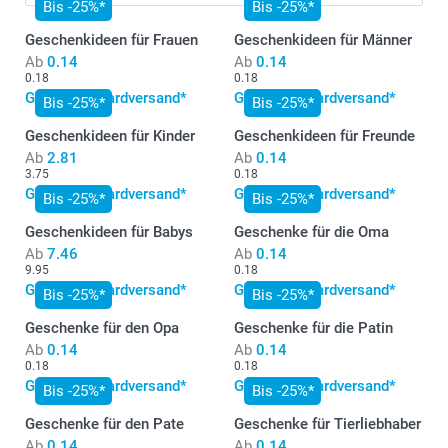
Bis -25%*
Bis -25%*
Geschenkideen für Frauen
Geschenkideen für Männer
Ab
0.14
Ab
0.14
0.18
0.18
Gratis Standardversand*
Gratis Standardversand*
Bis -25%*
Bis -25%*
Geschenkideen für Kinder
Geschenkideen für Freunde
Ab
2.81
Ab
0.14
3.75
0.18
Gratis Standardversand*
Gratis Standardversand*
Bis -25%*
Bis -25%*
Geschenkideen für Babys
Geschenke für die Oma
Ab
7.46
Ab
0.14
9.95
0.18
Gratis Standardversand*
Gratis Standardversand*
Bis -25%*
Bis -25%*
Geschenke für den Opa
Geschenke für die Patin
Ab
0.14
Ab
0.14
0.18
0.18
Gratis Standardversand*
Gratis Standardversand*
Bis -25%*
Bis -25%*
Geschenke für den Pate
Geschenke für Tierliebhaber
Ab
0.14
Ab
0.14