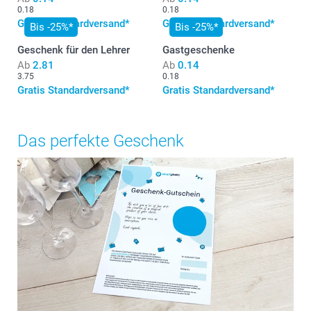
0.18
0.18
Gratis Standardversand*
Gratis Standardversand*
Bis -25%*
Bis -25%*
Geschenk für den Lehrer
Gastgeschenke
Ab
2.81
Ab
0.14
3.75
0.18
Gratis Standardversand*
Gratis Standardversand*
Das perfekte Geschenk