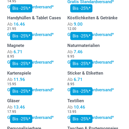
14.95
Gratis Standardversand*
Gratis Standardversand*
Bis -25%*
Bis -25%*
Handyhüllen & Tablet Cases
Köstlichkeiten & Getränke
Ab
16.46
Ab
9.00
21.95
12.00
Gratis Standardversand*
Gratis Standardversand*
Bis -25%*
Bis -25%*
Magnete
Naturmaterialien
Ab
6.71
Ab
7.46
8.95
9.95
Gratis Standardversand*
Gratis Standardversand*
Bis -25%*
Bis -25%*
Kartenspiele
Sticker & Etiketten
Ab
11.96
Ab
6.71
15.95
8.95
Gratis Standardversand*
Gratis Standardversand*
Bis -25%*
Bis -25%*
Gläser
Textilien
Ab
13.46
Ab
10.46
17.95
13.95
Gratis Standardversand*
Gratis Standardversand*
Bis -25%*
Bis -25%*
Personalisierbare
Taschen & Portemonnaies