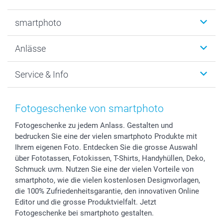
Fotobücher
smartphoto
Fotogeschenke
Wanddekoration
Über uns
Anlässe
MyNameBook
Warum smartphoto
Foto-Grusskarten
Nachhaltigkeit
Weihnachten
Service & Info
Fotoabzüge, Fotos als Buch & Poster
Datenschutz
Neujahr
Smartphone & Tablet Cases
Cookie-Erklärung
Valentinstag
Kontakt & FAQ
Zubehör & Material
AGB
Muttertag
Preise und Versandkosten
Fotogeschenke von smartphoto
Foto-Kalender & Agenden
Impressum
Vatertag
Lieferfristen
Fotogeschenke zu jedem Anlass. Gestalten und
Sticker & Etiketten
Presse
Kommunion & Konfirmation
48h Lieferung
bedrucken Sie eine der vielen smartphoto Produkte mit
Geschenk-Gutscheine (PDF)
Partnerprogramme
Hochzeit
Zahlungsmöglichkeiten
Ihrem eigenen Foto. Entdecken Sie die grosse Auswahl
Investor Relations
Geburtstag
Anmelden /Registrieren
über Fototassen, Fotokissen, T-Shirts, Handyhüllen, Deko,
B2B smartbusiness
Geburt
Sitemap
Schmuck uvm. Nutzen Sie eine der vielen Vorteile von
smartphoto, wie die vielen kostenlosen Designvorlagen,
Widerrufsrecht
Zu allen Anlässen
Status der Bestellung
die 100% Zufriedenheitsgarantie, den innovativen Online
smartfriends
Editor und die grosse Produktvielfalt. Jetzt
smartgarantie
Fotogeschenke bei smartphoto gestalten.
smartbonus