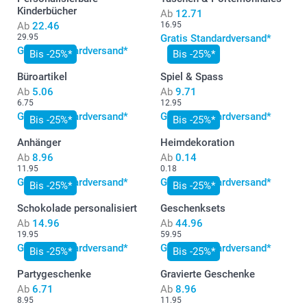
Kinderbücher
Ab
12.71
Ab
22.46
16.95
29.95
Gratis Standardversand*
Gratis Standardversand*
Bis -25%*
Bis -25%*
Büroartikel
Spiel & Spass
Ab
5.06
Ab
9.71
6.75
12.95
Gratis Standardversand*
Gratis Standardversand*
Bis -25%*
Bis -25%*
Anhänger
Heimdekoration
Ab
8.96
Ab
0.14
11.95
0.18
Gratis Standardversand*
Gratis Standardversand*
Bis -25%*
Bis -25%*
Schokolade personalisiert
Geschenksets
Ab
14.96
Ab
44.96
19.95
59.95
Gratis Standardversand*
Gratis Standardversand*
Bis -25%*
Bis -25%*
Partygeschenke
Gravierte Geschenke
Ab
6.71
Ab
8.96
8.95
11.95