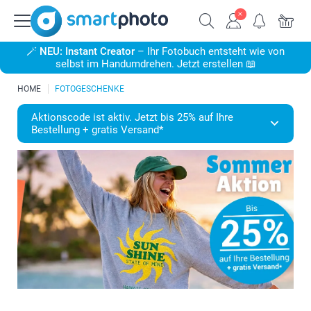
🪄
NEU: Instant Creator
– Ihr Fotobuch entsteht wie von
selbst im Handumdrehen. Jetzt erstellen 📖
HOME
FOTOGESCHENKE
Aktionscode ist aktiv. Jetzt bis 25% auf Ihre
Bestellung + gratis Versand*