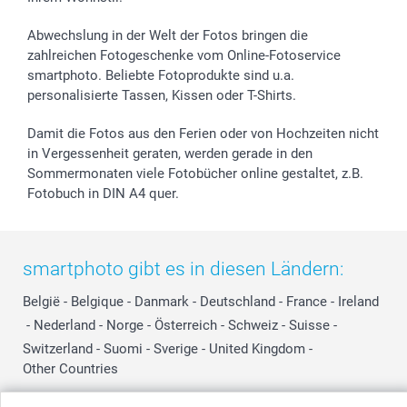
B2B smartbusiness
Geburt
Sitemap
Widerrufsrecht
Zu allen Anlässen
Status der Bestellung
Abwechslung in der Welt der Fotos bringen die
smartfriends
zahlreichen Fotogeschenke vom Online-Fotoservice
smartphoto. Beliebte Fotoprodukte sind u.a.
smartgarantie
personalisierte Tassen, Kissen oder T-Shirts.
smartbonus
Damit die Fotos aus den Ferien oder von Hochzeiten nicht
in Vergessenheit geraten, werden gerade in den
Sommermonaten viele Fotobücher online gestaltet, z.B.
Fotobuch in DIN A4 quer.
smartphoto gibt es in diesen Ländern:
België
-
Belgique
-
Danmark
-
Deutschland
-
France
-
Ireland
-
Nederland
-
Norge
-
Österreich
-
Schweiz
-
Suisse
-
Switzerland
-
Suomi
-
Sverige
-
United Kingdom
-
Other Countries