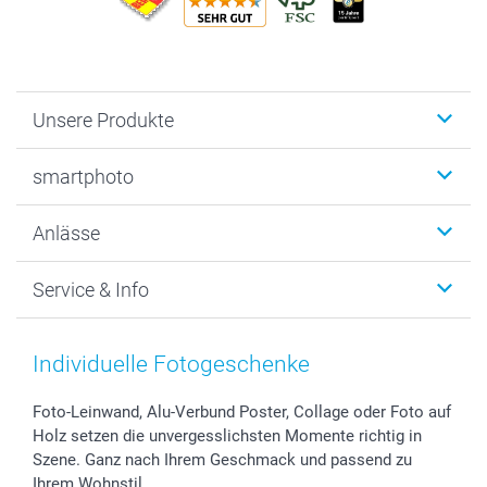
Unsere Produkte
Fotobücher
smartphoto
Fotogeschenke
Wanddekoration
Über uns
Anlässe
MyNameBook
Warum smartphoto
Foto-Grusskarten
Nachhaltigkeit
Weihnachten
Service & Info
Fotoabzüge, Fotos als Buch & Poster
Datenschutz
Neujahr
Smartphone & Tablet Cases
Cookie-Erklärung
Valentinstag
Kontakt & FAQ
Zubehör & Material
AGB
Muttertag
Preise und Versandkosten
Individuelle Fotogeschenke
Foto-Kalender & Agenden
Impressum
Vatertag
Lieferfristen
Sticker & Etiketten
Presse
Kommunion & Konfirmation
48h Lieferung
Foto-Leinwand, Alu-Verbund Poster, Collage oder Foto auf
Holz setzen die unvergesslichsten Momente richtig in
Geschenk-Gutscheine (PDF)
Partnerprogramme
Hochzeit
Zahlungsmöglichkeiten
Szene. Ganz nach Ihrem Geschmack und passend zu
Investor Relations
Geburtstag
Anmelden /Registrieren
Ihrem Wohnstil.