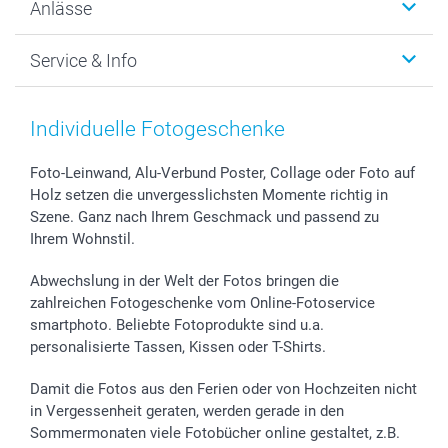
Anlässe
MyNameBook
Warum smartphoto
Foto-Grusskarten
Nachhaltigkeit
Weihnachten
Service & Info
Fotoabzüge, Fotos als Buch & Poster
Datenschutz
Neujahr
Smartphone & Tablet Cases
Cookie-Erklärung
Valentinstag
Kontakt & FAQ
Zubehör & Material
AGB
Muttertag
Preise und Versandkosten
Individuelle Fotogeschenke
Foto-Kalender & Agenden
Impressum
Vatertag
Lieferfristen
Sticker & Etiketten
Presse
Kommunion & Konfirmation
48h Lieferung
Foto-Leinwand, Alu-Verbund Poster, Collage oder Foto auf
Holz setzen die unvergesslichsten Momente richtig in
Geschenk-Gutscheine (PDF)
Partnerprogramme
Hochzeit
Zahlungsmöglichkeiten
Szene. Ganz nach Ihrem Geschmack und passend zu
Investor Relations
Geburtstag
Anmelden /Registrieren
Ihrem Wohnstil.
B2B smartbusiness
Geburt
Sitemap
Widerrufsrecht
Zu allen Anlässen
Status der Bestellung
Abwechslung in der Welt der Fotos bringen die
smartfriends
zahlreichen Fotogeschenke vom Online-Fotoservice
smartphoto. Beliebte Fotoprodukte sind u.a.
smartgarantie
personalisierte Tassen, Kissen oder T-Shirts.
smartbonus
Damit die Fotos aus den Ferien oder von Hochzeiten nicht
in Vergessenheit geraten, werden gerade in den
Sommermonaten viele Fotobücher online gestaltet, z.B.