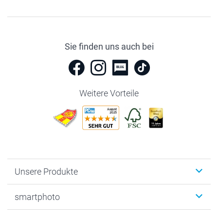
Sie finden uns auch bei
Weitere Vorteile
Unsere Produkte
Fotobücher
smartphoto
Fotogeschenke
Wanddekoration
Über uns