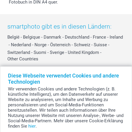
Fotobuch in DIN A4 quer.
smartphoto gibt es in diesen Ländern:
België
-
Belgique
-
Danmark
-
Deutschland
-
France
-
Ireland
-
Nederland
-
Norge
-
Österreich
-
Schweiz
-
Suisse
-
Switzerland
-
Suomi
-
Sverige
-
United Kingdom
-
Other Countries
Diese Webseite verwendet Cookies und andere
Alle Preise verstehen sich in Schweizer Franken (CHF) inkl. MwSt. und zzgl.
Technologien
Versandkosten.
Wir verwenden Cookies und andere Technologien (z. B.
künstliche Intelligenz), um den Datenverkehr auf unserer
Website zu analysieren, um Inhalte und Werbung zu
personalisieren und um Social-Media-Funktionen
© smartphoto Group. Alle Rechte vorbehalten.
bereitzustellen. Wir teilen auch Informationen über Ihre
Nutzung unserer Website mit unseren Analyse-, Werbe- und
Social-Media-Partnern. Mehr über unsere Cookie-Erklärung
finden Sie
hier
.
Füge Windlichter blau - 6 Stk. zum Warenkorb