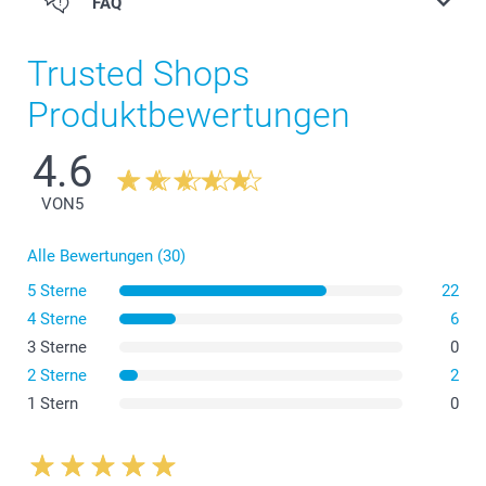
FAQ
Trusted Shops
Produktbewertungen
4.6
Kleiner Blumentopf
VON
5
Alle Bewertungen (30)
5 Sterne
22
4 Sterne
6
3 Sterne
0
2 Sterne
2
Mittelgrosser Blumentopf
1 Stern
0