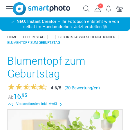
🪄
NEU: Instant Creator
– Ihr Fotobuch entsteht wie von
selbst im Handumdrehen. Jetzt erstellen 📖
HOME
GEBURTSTAG
GEBURTSTAGSGESCHENKE KINDER
BLUMENTOPF ZUM GEBURTSTAG
Blumentopf zum
Geburtstag
4.6
/
5
(30 Bewertung/en)
16.
95
Ab
zzgl. Versandkosten, inkl. MwSt