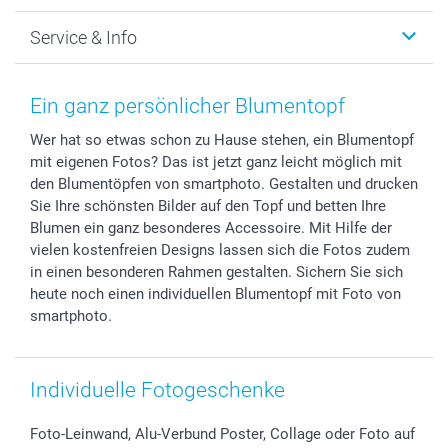
Foto-Grusskarten
Nachhaltigkeit
Weihnachten
Service & Info
Fotoabzüge, Fotos als Buch & Poster
Datenschutz
Neujahr
Smartphone & Tablet Cases
Cookie-Erklärung
Valentinstag
Kontakt & FAQ
Zubehör & Material
AGB
Muttertag
Preise und Versandkosten
Ein ganz persönlicher Blumentopf
Foto-Kalender & Agenden
Impressum
Vatertag
Lieferfristen
Wer hat so etwas schon zu Hause stehen, ein Blumentopf
Sticker & Etiketten
Presse
Kommunion & Konfirmation
48h Lieferung
mit eigenen Fotos? Das ist jetzt ganz leicht möglich mit
Geschenk-Gutscheine (PDF)
Partnerprogramme
Hochzeit
Zahlungsmöglichkeiten
den Blumentöpfen von smartphoto. Gestalten und drucken
Investor Relations
Geburtstag
Anmelden /Registrieren
Sie Ihre schönsten Bilder auf den Topf und betten Ihre
B2B smartbusiness
Geburt
Sitemap
Blumen ein ganz besonderes Accessoire. Mit Hilfe der
vielen kostenfreien Designs lassen sich die Fotos zudem
Widerrufsrecht
Zu allen Anlässen
Status der Bestellung
in einen besonderen Rahmen gestalten. Sichern Sie sich
smartfriends
heute noch einen individuellen Blumentopf mit Foto von
smartgarantie
smartphoto.
smartbonus
Individuelle Fotogeschenke
Foto-Leinwand, Alu-Verbund Poster, Collage oder Foto auf