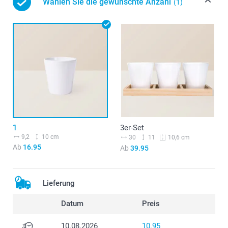
Wählen Sie die gewünschte Anzahl
(1)
1
3er-Set
9,2
10 cm
30
11
10,6 cm
Ab
16.95
Ab
39.95
Lieferung
Datum
Preis
10.08.2026
10.95