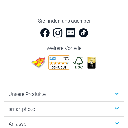
Sie finden uns auch bei
Weitere Vorteile
Unsere Produkte
Fotobücher
smartphoto
Fotogeschenke
Wanddekoration
Über uns
Anlässe
MyNameBook
Warum smartphoto