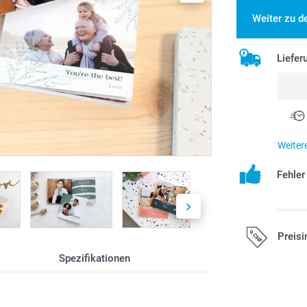
Weiter zu d
Liefer
Weiter
Fehle
Preisi
Spezifikationen
Alle Preise ver
zzgl. Versandk