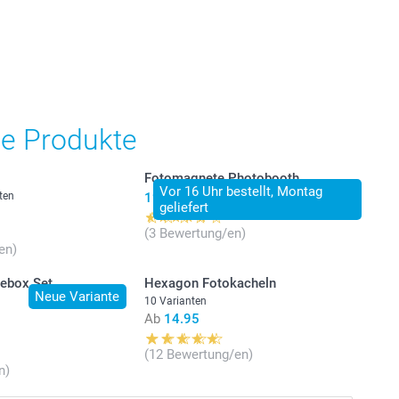
he Produkte
Fotomagnete Photobooth
Vor 16 Uhr bestellt, Montag
ten
19.95
geliefert
(3 Bewertung/en)
en)
eebox Set
Hexagon Fotokacheln
Neue Variante
10 Varianten
Ab
14.95
(12 Bewertung/en)
n)