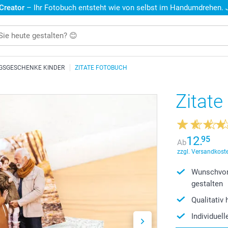
 Creator
– Ihr Fotobuch entsteht wie von selbst im Handumdrehen. Je
GSGESCHENKE KINDER
ZITATE FOTOBUCH
Zitat
12.
95
Ab
zzgl. Versandkoste
Wunschvor
gestalten
Qualitativ
Individuel