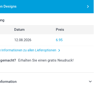
en Designs
ung
Datum
Preis
12.08.2026
6.95
e Informationen zu allen Lieferoptionen
r gemacht?
Erhalten Sie einen gratis Neudruck!
nformation
stehen sich in Schweizer Franken (CHF) inkl. MwSt. und
osten.