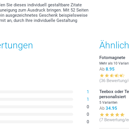
n Sie dieses individuell gestaltbare Zitate
Zuneigung zum Ausdruck bringen. Mit 52 Seiten
 ein ausgezeichnetes Geschenk beispielsweise
t an, durch Ihre individuelle Gestaltung
ertungen
Ähnlic
Fotomagnete
Mehr als 10 Varian
Ab
8.95
(36 Bewertung/
Teebox oder T
1
personalisiert
1
5 Varianten
0
Ab
34.95
0
(7 Bewertung/e
0