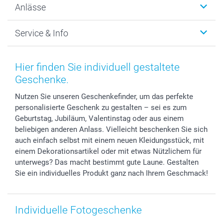
Anlässe
MyNameBook
Warum smartphoto
Foto-Grusskarten
Nachhaltigkeit
Weihnachten
Service & Info
Fotoabzüge, Fotos als Buch & Poster
Datenschutz
Neujahr
Smartphone & Tablet Cases
Cookie-Erklärung
Valentinstag
Kontakt & FAQ
Zubehör & Material
AGB
Muttertag
Preise und Versandkosten
Hier finden Sie individuell gestaltete
Foto-Kalender & Agenden
Impressum
Vatertag
Lieferfristen
Geschenke.
Sticker & Etiketten
Presse
Kommunion & Konfirmation
48h Lieferung
Nutzen Sie unseren Geschenkefinder, um das perfekte
Geschenk-Gutscheine (PDF)
Partnerprogramme
Hochzeit
Zahlungsmöglichkeiten
personalisierte Geschenk zu gestalten – sei es zum
Investor Relations
Geburtstag
Anmelden /Registrieren
Geburtstag, Jubiläum, Valentinstag oder aus einem
B2B smartbusiness
Geburt
Sitemap
beliebigen anderen Anlass. Vielleicht beschenken Sie sich
Widerrufsrecht
Zu allen Anlässen
Status der Bestellung
auch einfach selbst mit einem neuen Kleidungsstück, mit
einem Dekorationsartikel oder mit etwas Nützlichem für
smartfriends
unterwegs? Das macht bestimmt gute Laune. Gestalten
smartgarantie
Sie ein individuelles Produkt ganz nach Ihrem Geschmack!
smartbonus
Individuelle Fotogeschenke