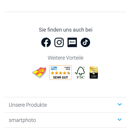
Sie finden uns auch bei
Weitere Vorteile
Unsere Produkte
Fotobücher
smartphoto
Fotogeschenke
Wanddekoration
Über uns