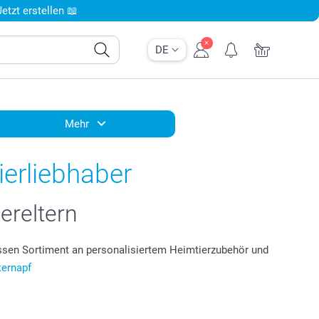
tzt erstellen 📖
DE
Mehr
erliebhaber
iereltern
ossen Sortiment an personalisiertem Heimtierzubehör und
ternapf